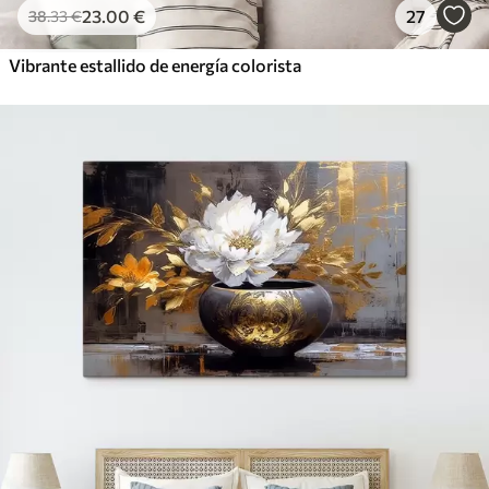
23
.00
€
27
38
.33
€
Vibrante estallido de energía colorista