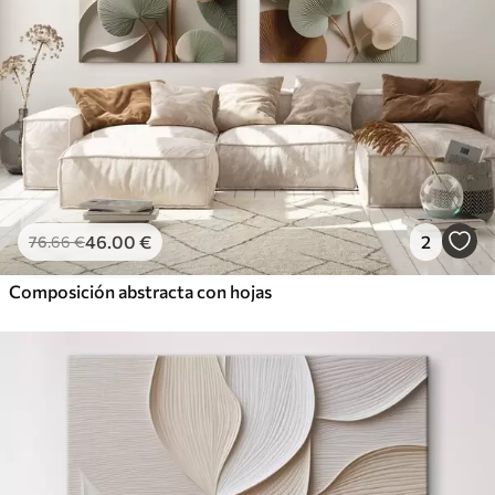
46
.00
€
2
76
.66
€
Composición abstracta con hojas