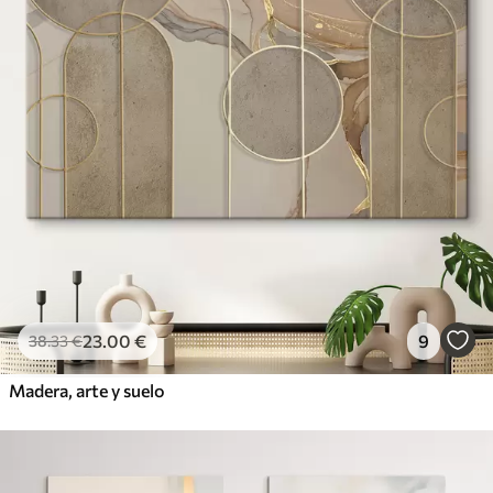
23
.00
€
9
38
.33
€
Madera, arte y suelo