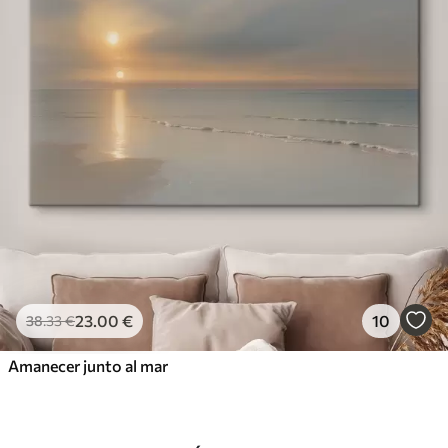
23
.00
€
10
38
.33
€
Amanecer junto al mar