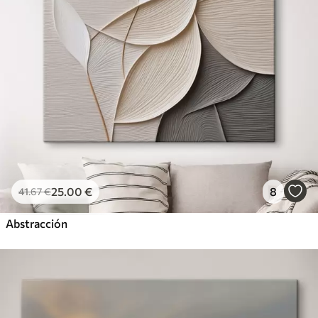
25
.00
€
8
41
.67
€
Abstracción