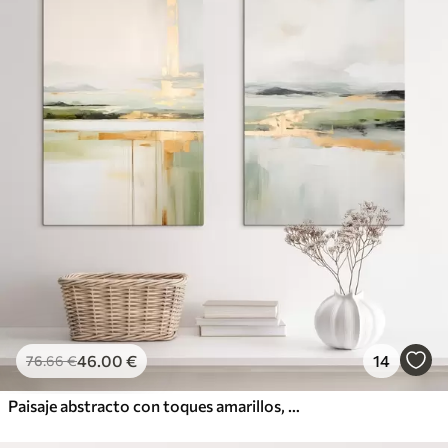
46
.00
€
14
76
.66
€
Paisaje abstracto con toques amarillos, una composición minimalista de tierra, agua y cielo, con colores apagados