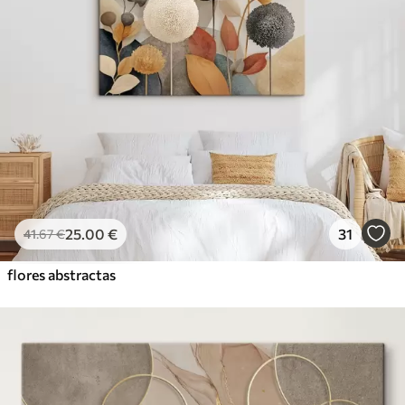
25
.00
€
31
41
.67
€
flores abstractas