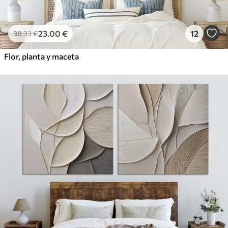
23
.00
€
12
38
.33
€
Flor, planta y maceta