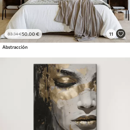
50
.00
€
11
83
.34
€
Abstracción