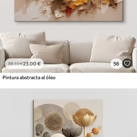
23
.00
€
56
38
.33
€
Pintura abstracta al óleo