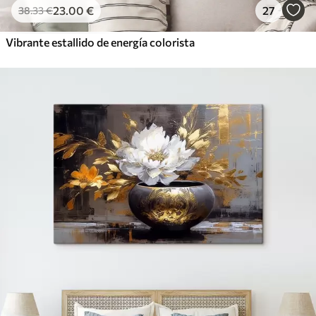
23
.00
€
27
38
.33
€
Vibrante estallido de energía colorista