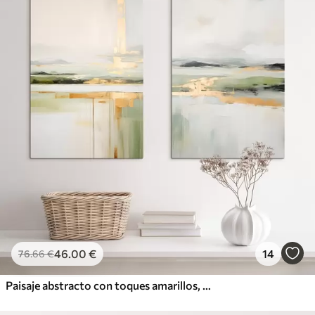
46
.00
€
14
76
.66
€
Paisaje abstracto con toques amarillos, una composición minimalista de tierra, agua y cielo, con colores apagados