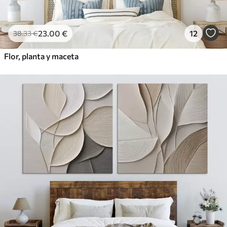
23
.00
€
12
38
.33
€
Flor, planta y maceta