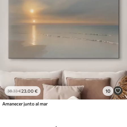
23
.00
€
10
38
.33
€
Amanecer junto al mar