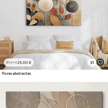
25
.00
€
31
41
.67
€
flores abstractas