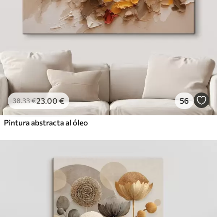
23
.00
€
56
38
.33
€
Pintura abstracta al óleo