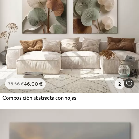
46
.00
€
2
76
.66
€
Composición abstracta con hojas