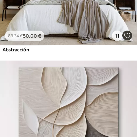
50
.00
€
11
83
.34
€
Abstracción