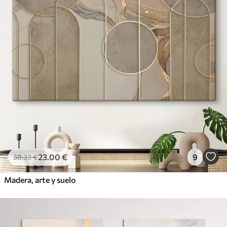
23
.00
€
9
38
.33
€
Madera, arte y suelo