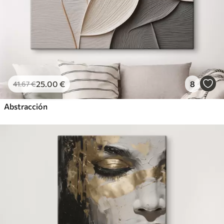
25
.00
€
8
41
.67
€
Abstracción