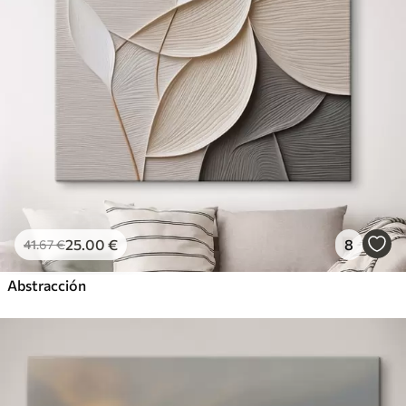
25
.00
€
8
41
.67
€
Abstracción