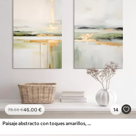
46
.00
€
14
76
.66
€
Paisaje abstracto con toques amarillos, una composición minimalista de tierra, agua y cielo, con colores apagados