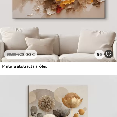
23
.00
€
56
38
.33
€
Pintura abstracta al óleo