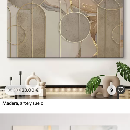
23
.00
€
9
38
.33
€
Madera, arte y suelo