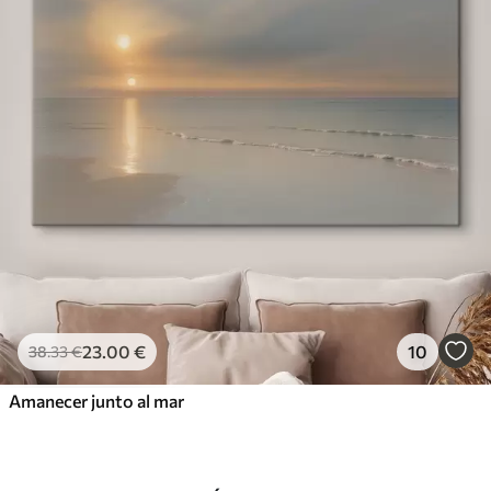
23
.00
€
10
38
.33
€
Amanecer junto al mar