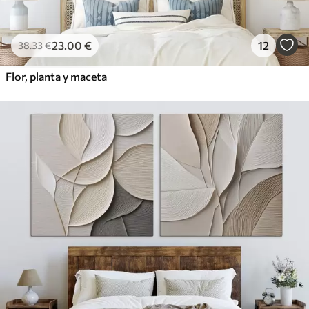
23
.00
€
12
38
.33
€
Flor, planta y maceta