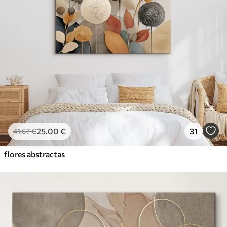
25
.00
€
31
41
.67
€
flores abstractas