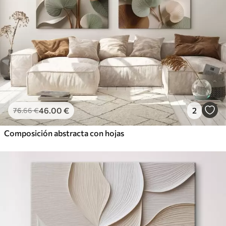
46
.00
€
2
76
.66
€
Composición abstracta con hojas