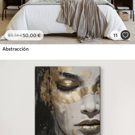
50
.00
€
11
83
.34
€
Abstracción