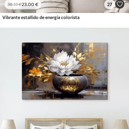
23
.00
€
27
38
.33
€
Vibrante estallido de energía colorista