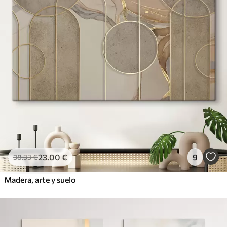
23
.00
€
9
38
.33
€
Madera, arte y suelo