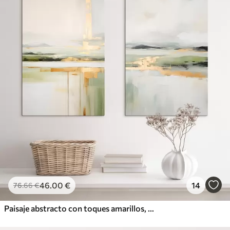
46
.00
€
14
76
.66
€
Paisaje abstracto con toques amarillos, una composición minimalista de tierra, agua y cielo, con colores apagados