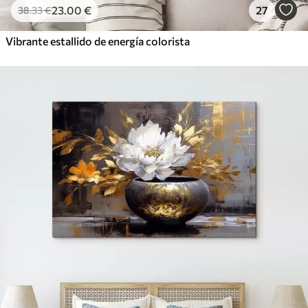
23
.00
€
27
38
.33
€
Vibrante estallido de energía colorista