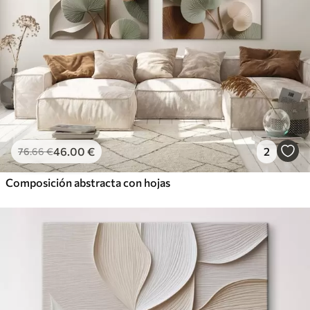
46
.00
€
2
76
.66
€
Composición abstracta con hojas