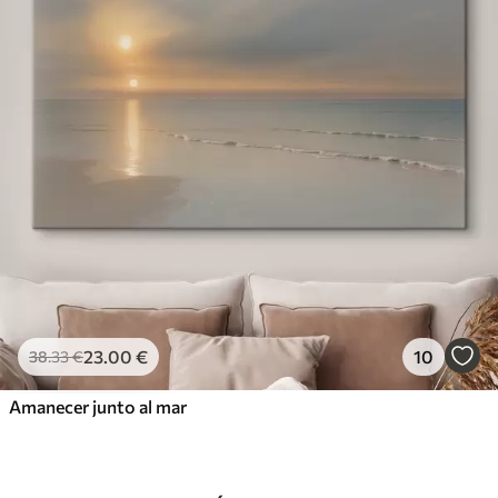
23
.00
€
10
38
.33
€
Amanecer junto al mar