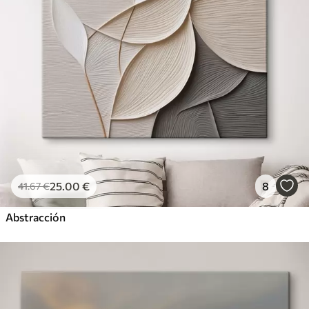
25
.00
€
8
41
.67
€
Abstracción