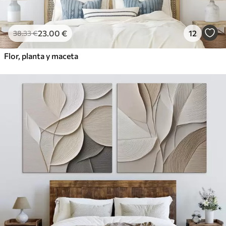
23
.00
€
12
38
.33
€
Flor, planta y maceta