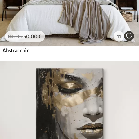
50
.00
€
11
83
.34
€
Abstracción