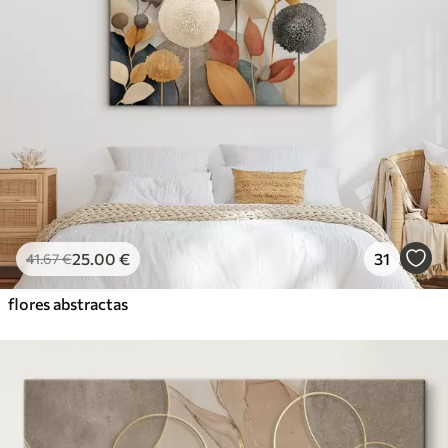
25
.00
€
31
41
.67
€
flores abstractas