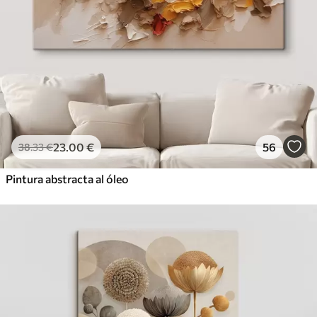
23
.00
€
56
38
.33
€
Pintura abstracta al óleo