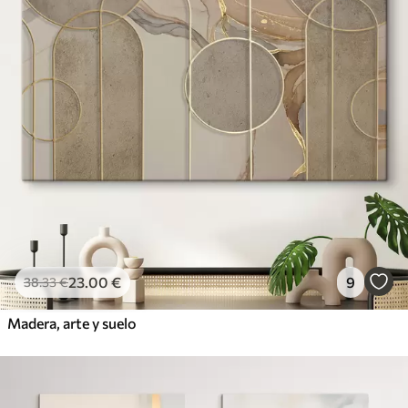
23
.00
€
9
38
.33
€
Madera, arte y suelo