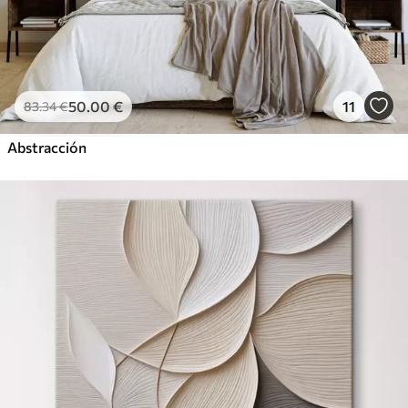
50
.00
€
11
83
.34
€
Abstracción