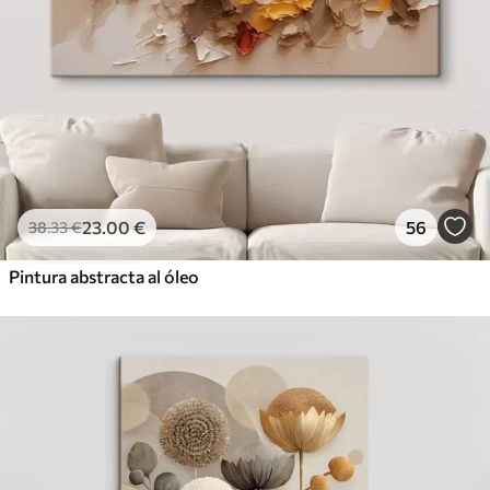
23
.00
€
56
38
.33
€
Pintura abstracta al óleo