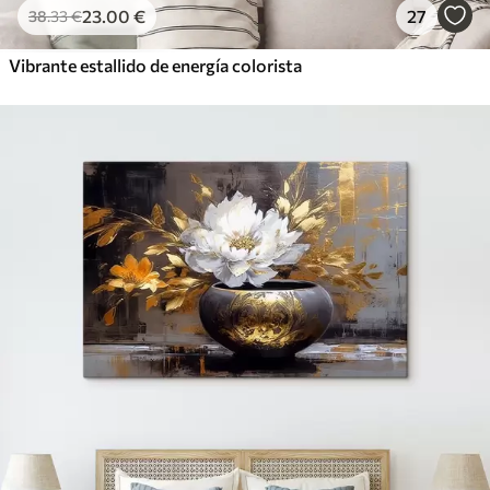
23
.00
€
27
38
.33
€
Vibrante estallido de energía colorista