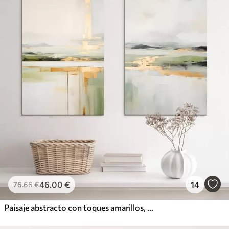
46
.00
€
14
76
.66
€
Paisaje abstracto con toques amarillos, una composición minimalista de tierra, agua y cielo, con colores apagados