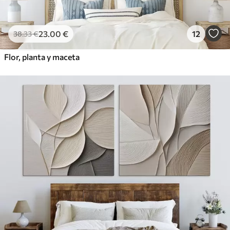
23
.00
€
12
38
.33
€
Flor, planta y maceta