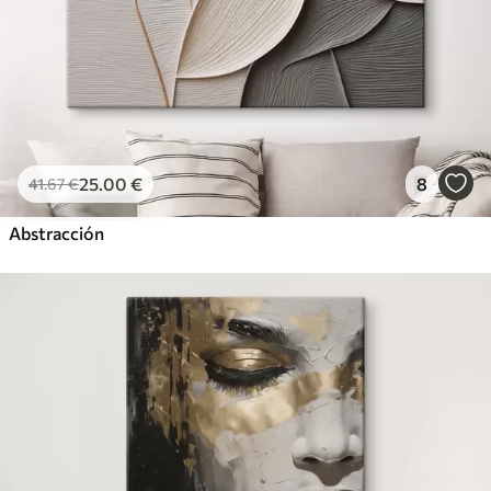
25
.00
€
8
41
.67
€
Abstracción