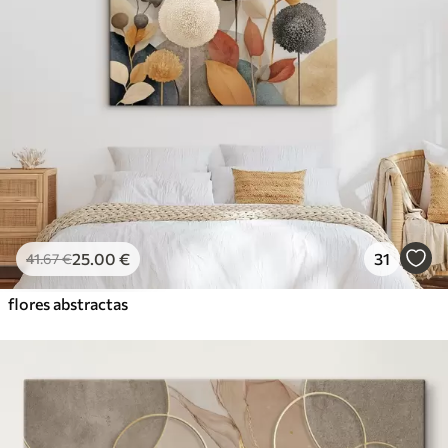
25
.00
€
31
41
.67
€
flores abstractas