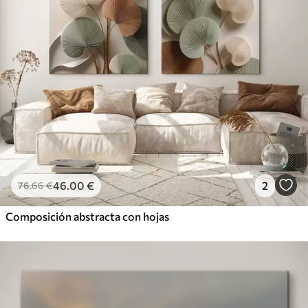
46
.00
€
2
76
.66
€
Composición abstracta con hojas