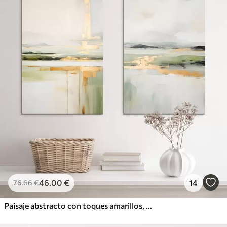
46
.00
€
14
76
.66
€
Paisaje abstracto con toques amarillos, una composición minimalista de tierra, agua y cielo, con colores apagados