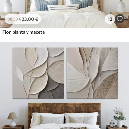
23
.00
€
12
38
.33
€
Flor, planta y maceta