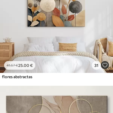
25
.00
€
31
41
.67
€
flores abstractas