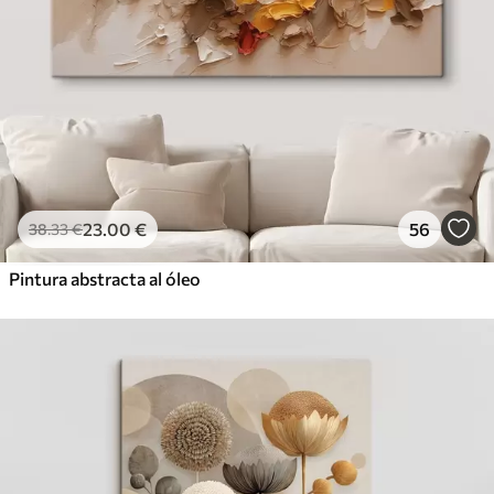
23
.00
€
56
38
.33
€
Pintura abstracta al óleo