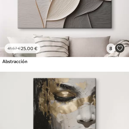
25
.00
€
8
41
.67
€
Abstracción