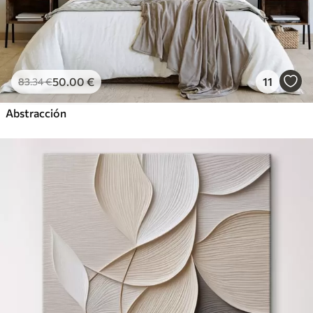
50
.00
€
11
83
.34
€
Abstracción