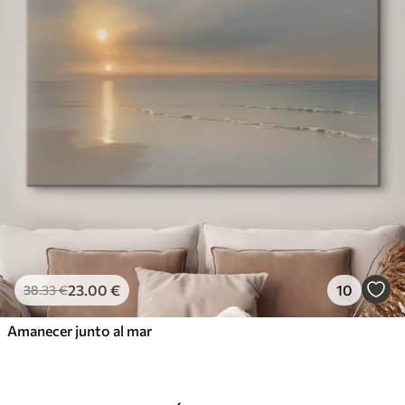
23
.00
€
10
38
.33
€
Amanecer junto al mar