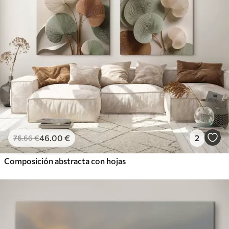
46
.00
€
2
76
.66
€
Composición abstracta con hojas