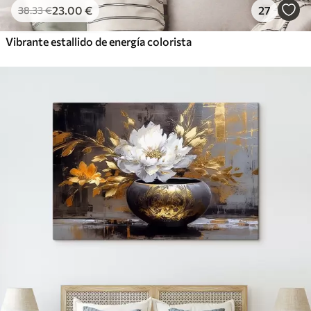
23
.00
€
27
38
.33
€
Vibrante estallido de energía colorista