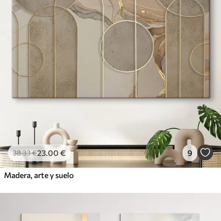
23
.00
€
9
38
.33
€
Madera, arte y suelo