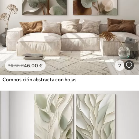
46
.00
€
2
76
.66
€
Composición abstracta con hojas