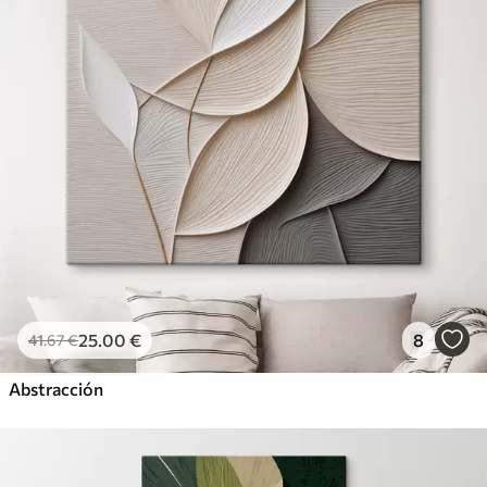
25
.00
€
8
41
.67
€
Abstracción