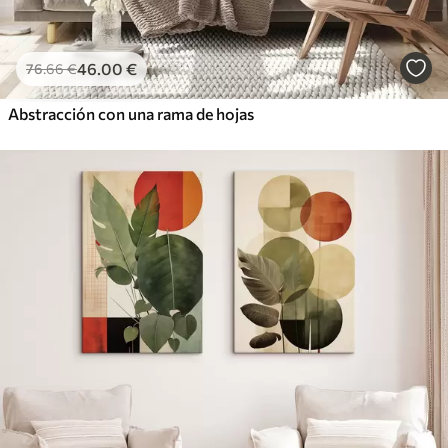
46
.00
€
76
.66
€
Abstracción con una rama de hojas