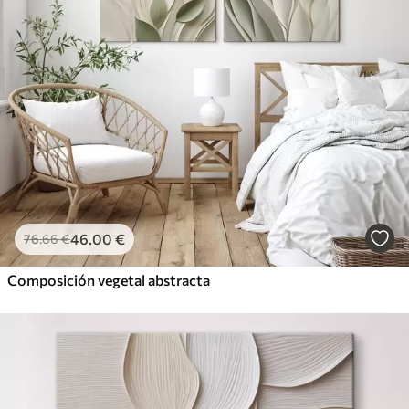
46
.00
€
76
.66
€
Composición vegetal abstracta