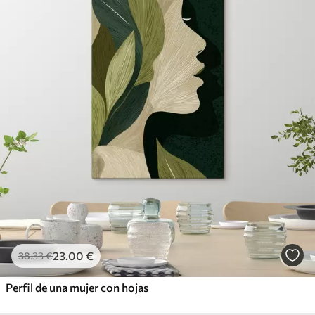
23
.00
€
38
.33
€
Perfil de una mujer con hojas