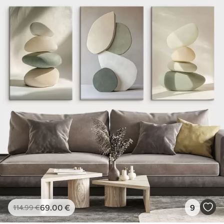
69
.00
€
9
114
.99
€