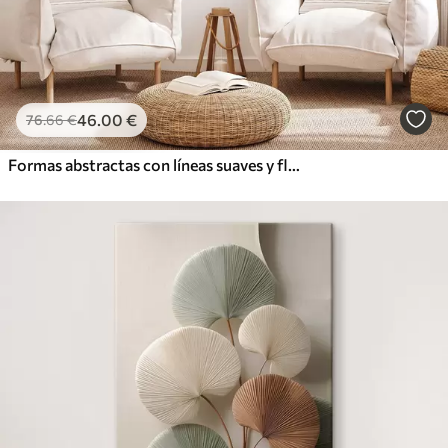
46
.00
€
76
.66
€
Formas abstractas con líneas suaves y fluidas en tonos crema y beige