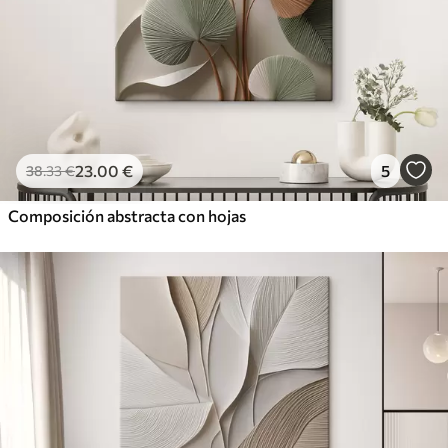
23
.00
€
5
38
.33
€
Composición abstracta con hojas