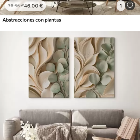
46
.00
€
1
76
.66
€
Abstracciones con plantas