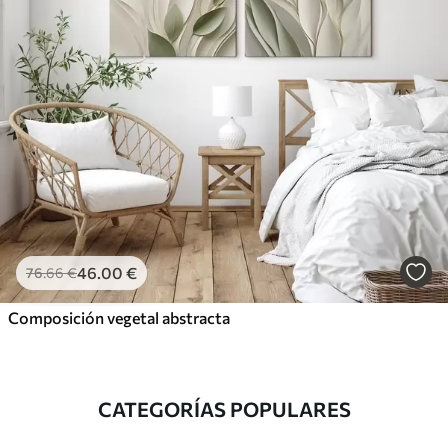
46
.00
€
76
.66
€
Composición vegetal abstracta
CATEGORÍAS POPULARES