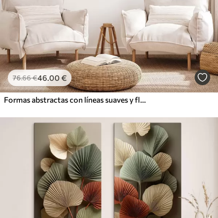
46
.00
€
76
.66
€
Formas abstractas con líneas suaves y fluidas en tonos crema y beige