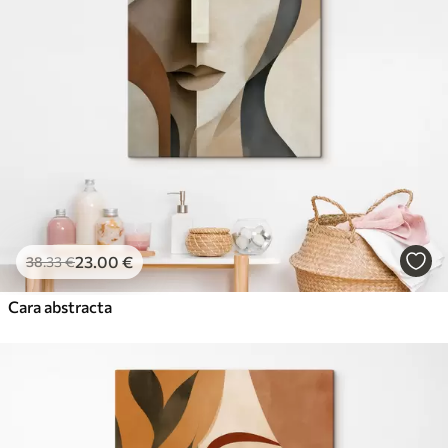
23
.00
€
38
.33
€
Cara abstracta