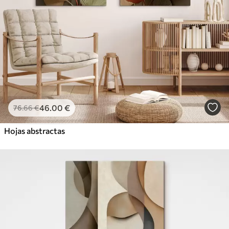
46
.00
€
76
.66
€
Hojas abstractas