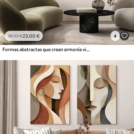
23
.00
€
4
38
.33
€
Formas abstractas que crean armonía visual