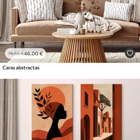
46
.00
€
76
.66
€
Caras abstractas