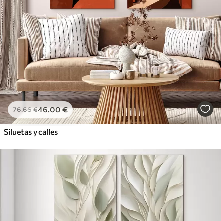
46
.00
€
76
.66
€
Siluetas y calles