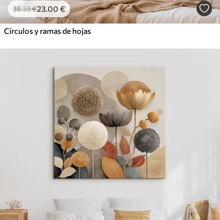
23
.00
€
38
.33
€
Círculos y ramas de hojas