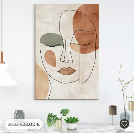
23
.00
€
38
.33
€