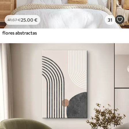
25
.00
€
31
41
.67
€
flores abstractas