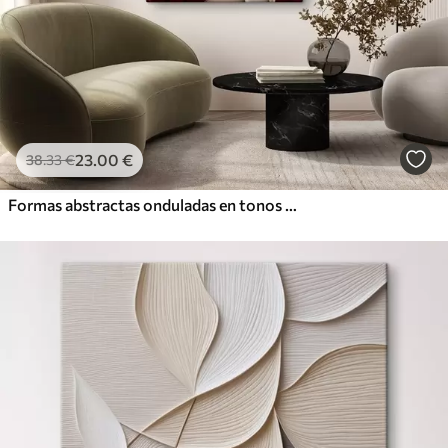
23
.00
€
38
.33
€
Formas abstractas onduladas en tonos burdeos y crema, con texturas superpuestas