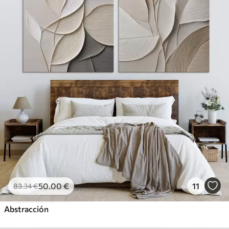
50
.00
€
11
83
.34
€
Abstracción