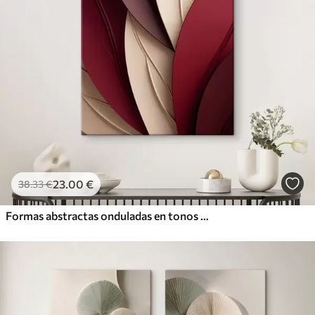
23
.00
€
38
.33
€
Formas abstractas onduladas en tonos burdeos y crema, con texturas superpuestas