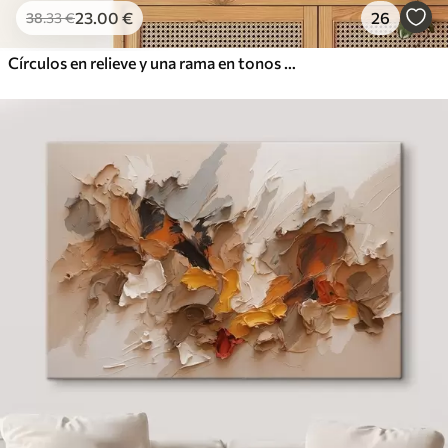
23
.00
€
26
38
.33
€
Círculos en relieve y una rama en tonos neutros cálidos