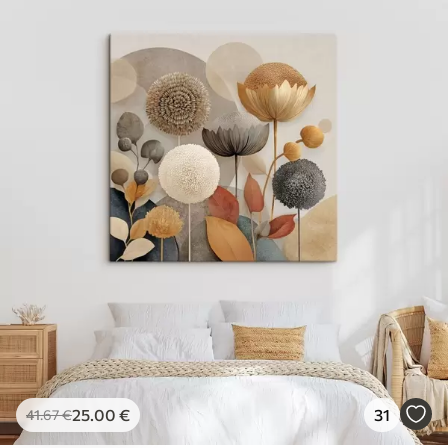
25
.00
€
31
41
.67
€