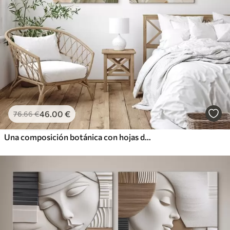
46
.00
€
76
.66
€
Una composición botánica con hojas delicadas