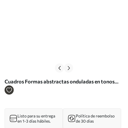
Cuadros Formas abstractas onduladas en tonos
burdeos y crema, con texturas superpuestas Nr
m30689
Listo para su entrega
Política de reembolso
en 1-3 días hábiles.
de 30 días