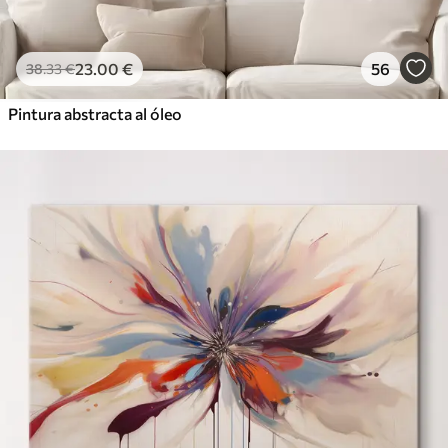
23
.00
€
56
38
.33
€
Pintura abstracta al óleo