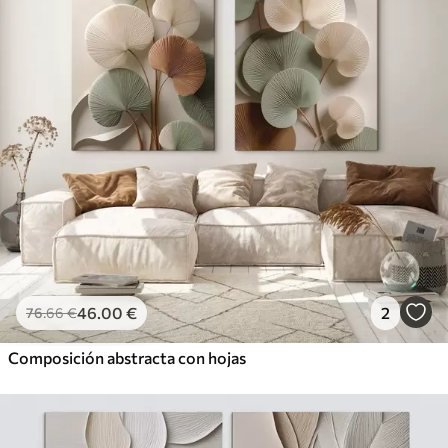
46
.00
€
2
76
.66
€
Composición abstracta con hojas