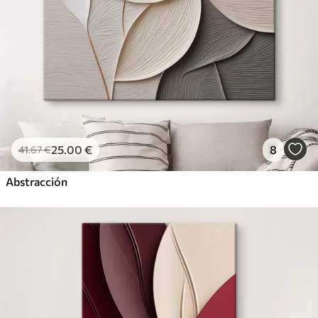
25
.00
€
8
41
.67
€
Abstracción