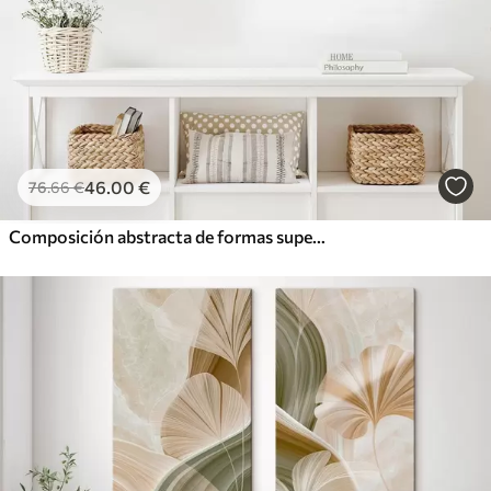
46
.00
€
76
.66
€
Composición abstracta de formas superpuestas similares a pétalos, con líneas delicadas y fluidas