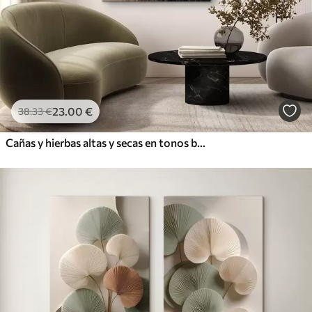
23
.00
€
38
.33
€
Cañas y hierbas altas y secas en tonos beige y marrón apagados