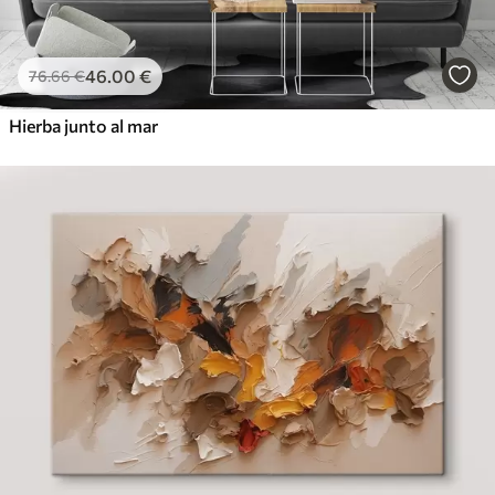
46
.00
€
76
.66
€
Hierba junto al mar