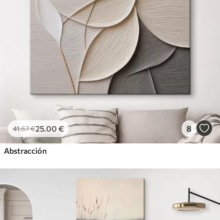
25
.00
€
8
41
.67
€
Abstracción