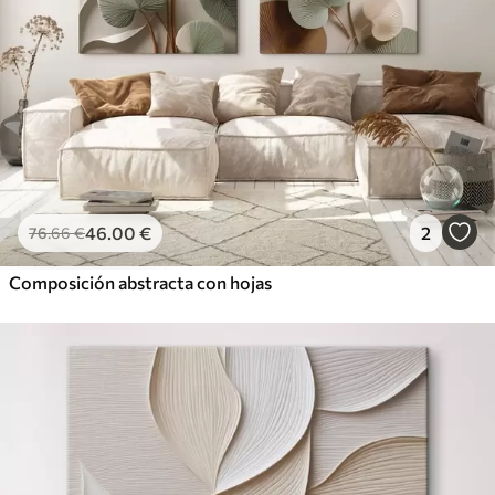
46
.00
€
2
76
.66
€
Composición abstracta con hojas