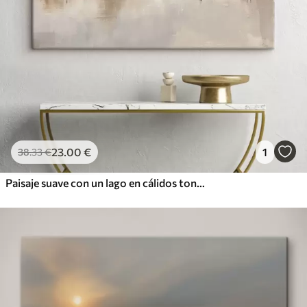
23
.00
€
1
38
.33
€
Paisaje suave con un lago en cálidos tonos beige y gris