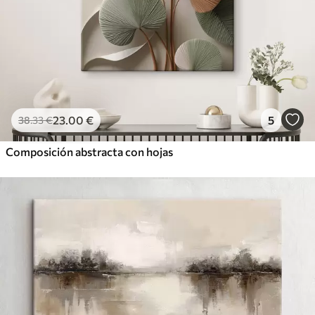
23
.00
€
5
38
.33
€
Composición abstracta con hojas