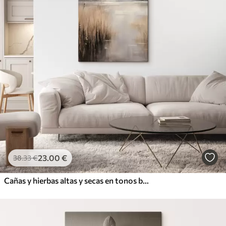
23
.00
€
38
.33
€
Cañas y hierbas altas y secas en tonos beige y marrón apagados