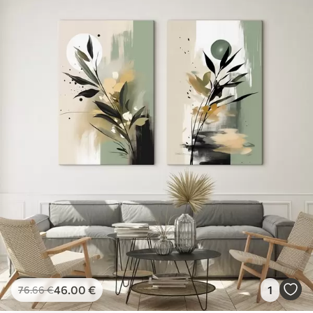
46
.00
€
1
76
.66
€