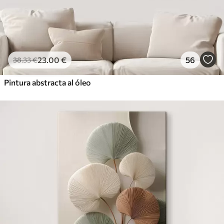
23
.00
€
56
38
.33
€
Pintura abstracta al óleo