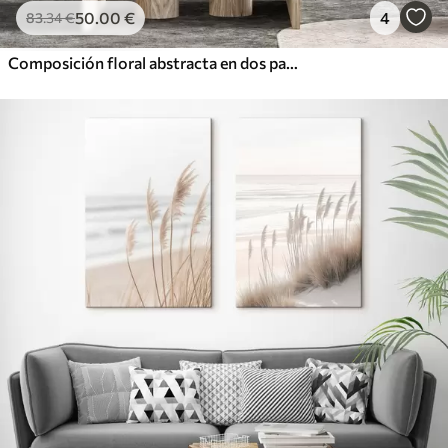
50
.00
€
4
83
.34
€
Composición floral abstracta en dos partes