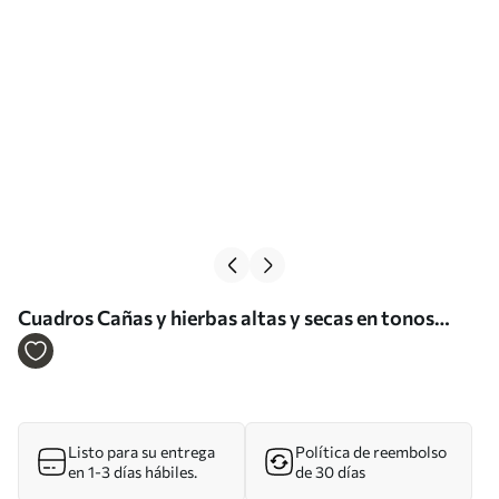
Cuadros Cañas y hierbas altas y secas en tonos
beige y marrón apagados Nr m30693
Listo para su entrega
Política de reembolso
en 1-3 días hábiles.
de 30 días