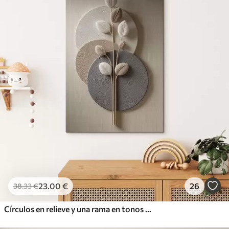
23
.00
€
26
38
.33
€
Círculos en relieve y una rama en tonos neutros cálidos