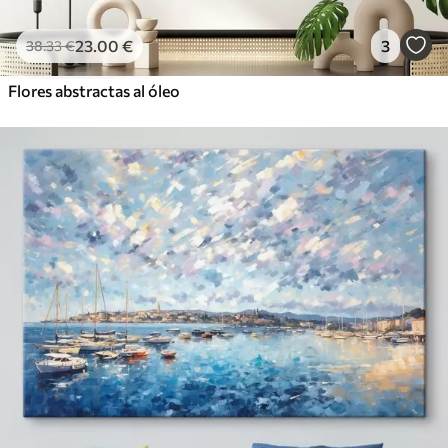
23
.00
€
3
38
.33
€
Flores abstractas al óleo