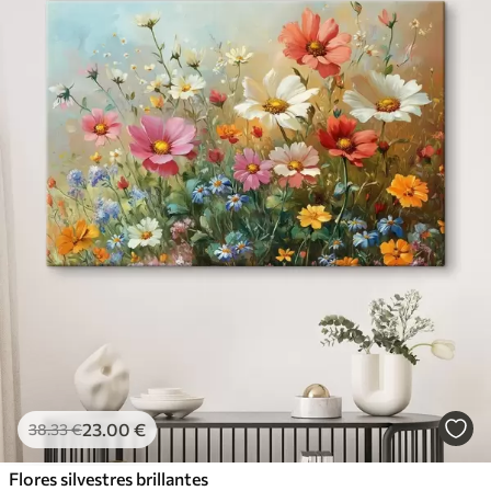
23
.00
€
38
.33
€
Flores silvestres brillantes