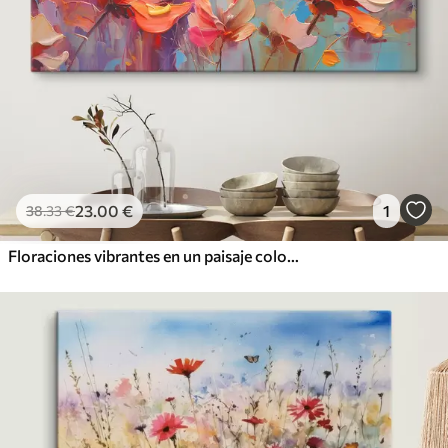
23
.00
€
1
38
.33
€
Floraciones vibrantes en un paisaje colorido