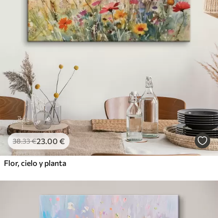
23
.00
€
38
.33
€
Flor, cielo y planta