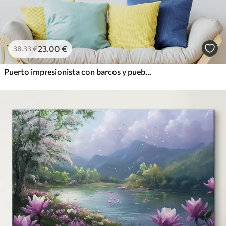
23
.00
€
38
.33
€
Puerto impresionista con barcos y pueblo