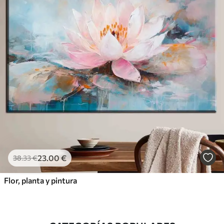
23
.00
€
38
.33
€
Flor, planta y pintura