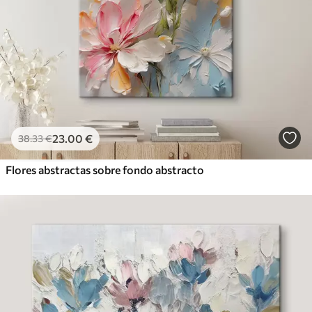
23
.00
€
38
.33
€
Flores abstractas sobre fondo abstracto