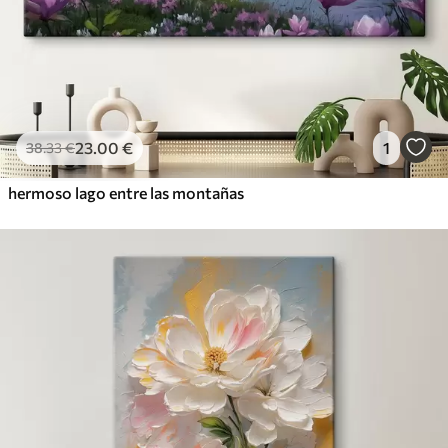
23
.00
€
1
38
.33
€
hermoso lago entre las montañas