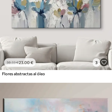
23
.00
€
3
38
.33
€
Flores abstractas al óleo