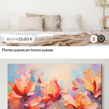
23
.00
€
2
38
.33
€
Flores suaves en tonos suaves