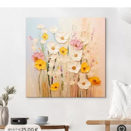
25
.00
€
41
.67
€