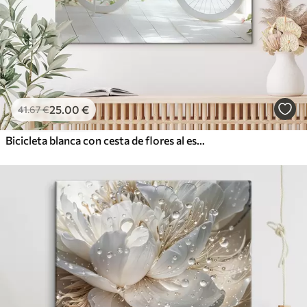
25
.00
€
41
.67
€
Bicicleta blanca con cesta de flores al estilo provenzal