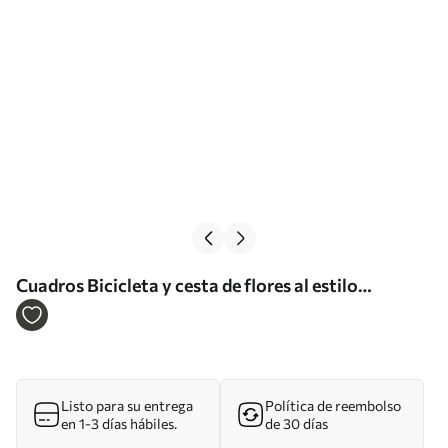
Cuadros Bicicleta y cesta de flores al estilo
provenzal Nr s39242
Listo para su entrega
Política de reembolso
en 1-3 días hábiles.
de 30 días