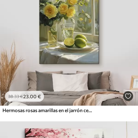
23
.00
€
38
.33
€
Hermosas rosas amarillas en el jarrón cerca de la ventana, agua con limas