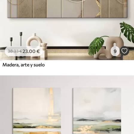
23
.00
€
9
38
.33
€
Madera, arte y suelo