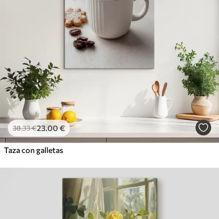
23
.00
€
38
.33
€
Taza con galletas