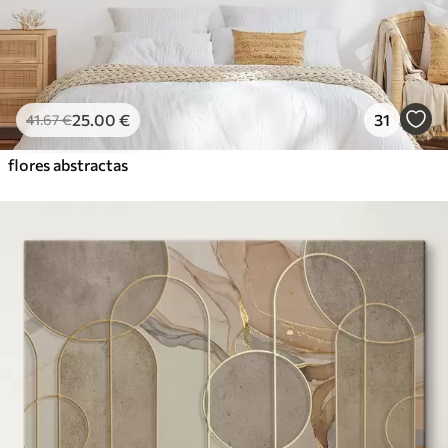
25
.00
€
31
41
.67
€
flores abstractas