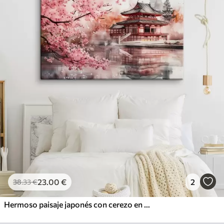
23
.00
€
2
38
.33
€
Hermoso paisaje japonés con cerezo en flor y casa en el lago