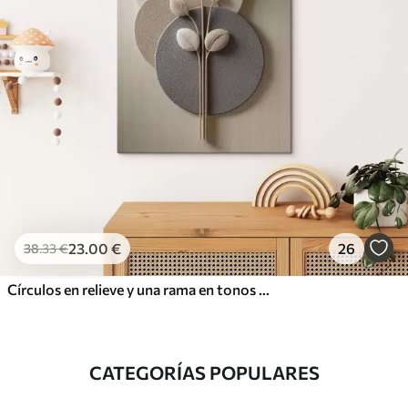
23
.00
€
26
38
.33
€
Círculos en relieve y una rama en tonos neutros cálidos
CATEGORÍAS POPULARES