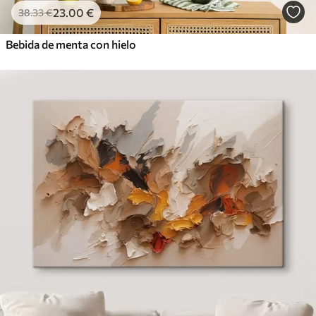
23
.00
€
38
.33
€
Bebida de menta con hielo