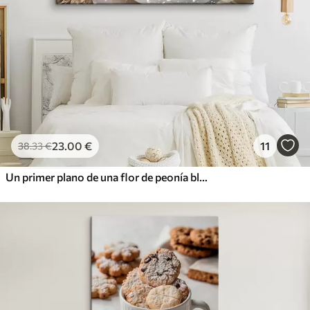
23
.00
€
11
38
.33
€
Un primer plano de una flor de peonía blanca con gotas de agua en los pétalos, sobre un fondo borroso