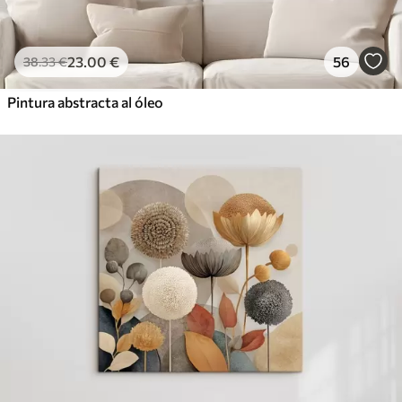
23
.00
€
56
38
.33
€
Pintura abstracta al óleo