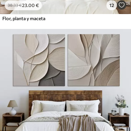
23
.00
€
12
38
.33
€
Flor, planta y maceta