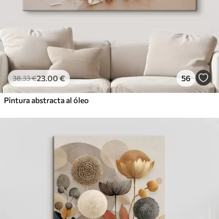
23
.00
€
56
38
.33
€
Pintura abstracta al óleo