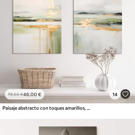
46
.00
€
14
76
.66
€
Paisaje abstracto con toques amarillos, una composición minimalista de tierra, agua y cielo, con colores apagados