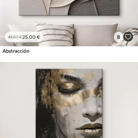
25
.00
€
8
41
.67
€
Abstracción