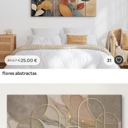
25
.00
€
31
41
.67
€
flores abstractas