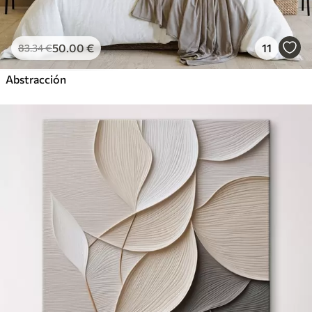
50
.00
€
11
83
.34
€
Abstracción