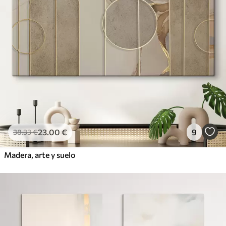
23
.00
€
9
38
.33
€
Madera, arte y suelo