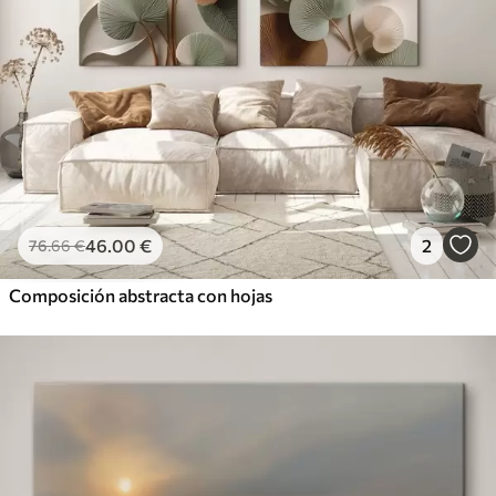
46
.00
€
2
76
.66
€
Composición abstracta con hojas