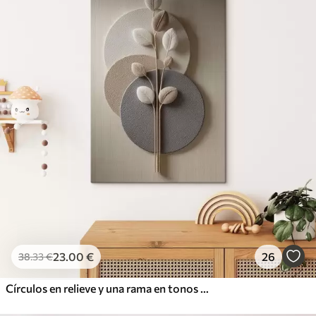
23
.00
€
26
38
.33
€
Círculos en relieve y una rama en tonos neutros cálidos