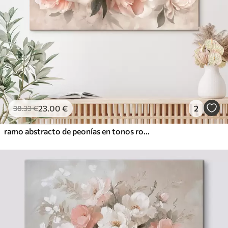
23
.00
€
2
38
.33
€
ramo abstracto de peonías en tonos rosados