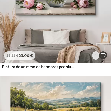
23
.00
€
1
38
.33
€
Pintura de un ramo de hermosas peonías blancas y rosas en un jarrón de vidrio sobre una mesa de madera