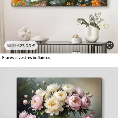
23
.00
€
38
.33
€
Flores silvestres brillantes