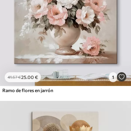
25
.00
€
1
41
.67
€
Ramo de flores en jarrón