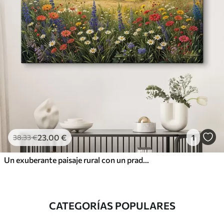
23
.00
€
1
38
.33
€
Un exuberante paisaje rural con un prado de flores silvestres vibrantes y lleno de flores coloridas bajo un cielo nublado
CATEGORÍAS POPULARES