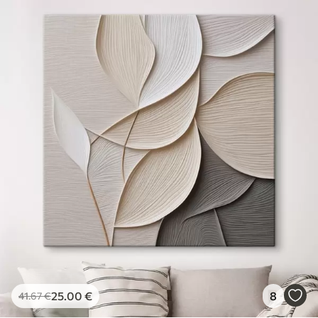
25
.00
€
8
41
.67
€