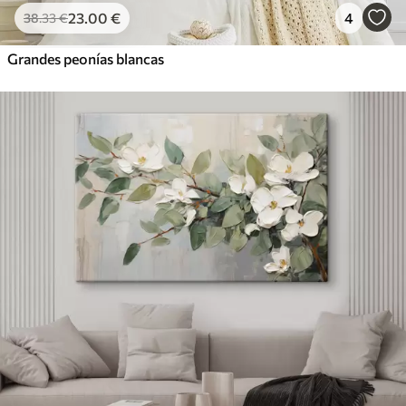
23
.00
€
4
38
.33
€
Grandes peonías blancas