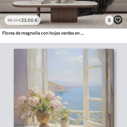
23
.00
€
5
38
.33
€
Flores de magnolia con hojas verdes en una rama, estilo de textura impasto, paleta de colores suaves