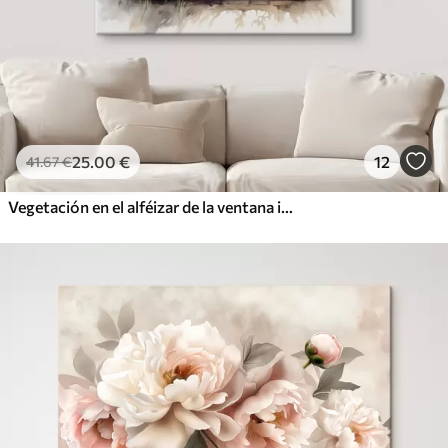
25
.00
€
12
41
.67
€
Vegetación en el alféizar de la ventana imitación de acuarela