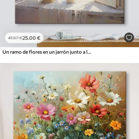
25
.00
€
41
.67
€
Un ramo de flores en un jarrón junto a la ventana.