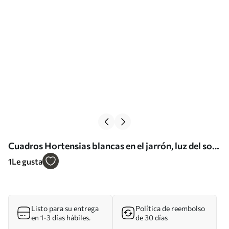
Cuadros Hortensias blancas en el jarrón, luz del sol
en la ventana, pintura al óleo Nr s39779
1
Le gusta
Listo para su entrega
Política de reembolso
en 1-3 días hábiles.
de 30 días