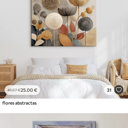
25
.00
€
31
41
.67
€
flores abstractas