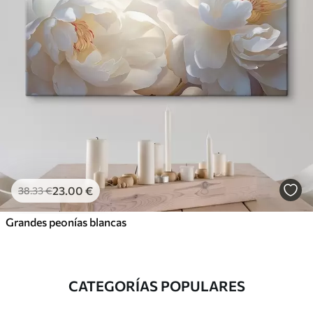
23
.00
€
38
.33
€
Grandes peonías blancas
CATEGORÍAS POPULARES