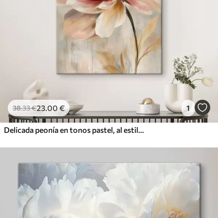
23
.00
€
1
38
.33
€
Delicada peonía en tonos pastel, al estilo de una pintura al óleo