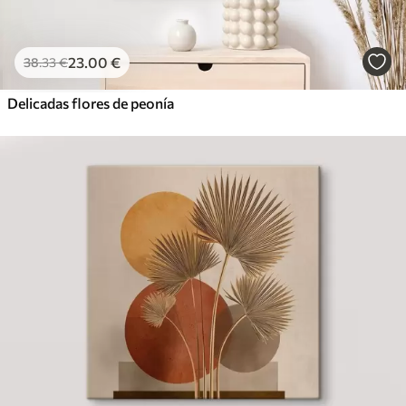
23
.00
€
38
.33
€
Delicadas flores de peonía