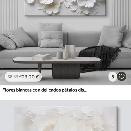
23
.00
€
5
38
.33
€
Flores blancas con delicados pétalos dispuestos en un hermoso patrón floral sobre un fondo claro