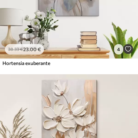
23
.00
€
4
38
.33
€
Hortensia exuberante