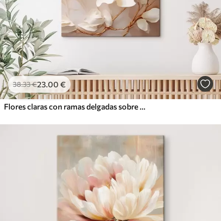
23
.00
€
38
.33
€
Flores claras con ramas delgadas sobre un fondo en tonos pastel