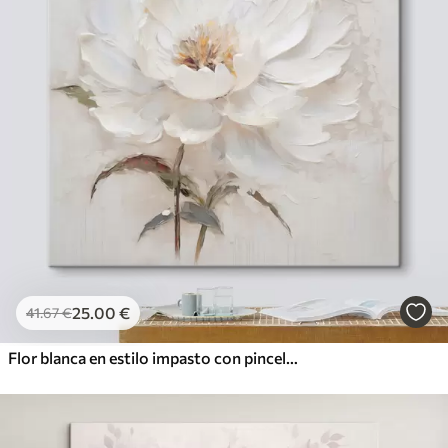
25
.00
€
41
.67
€
Flor blanca en estilo impasto con pinceladas suaves