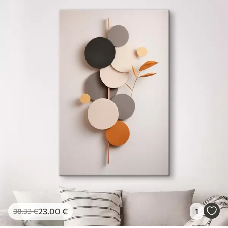
23
.00
€
1
38
.33
€