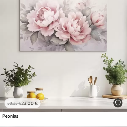
23
.00
€
38
.33
€
Peonías