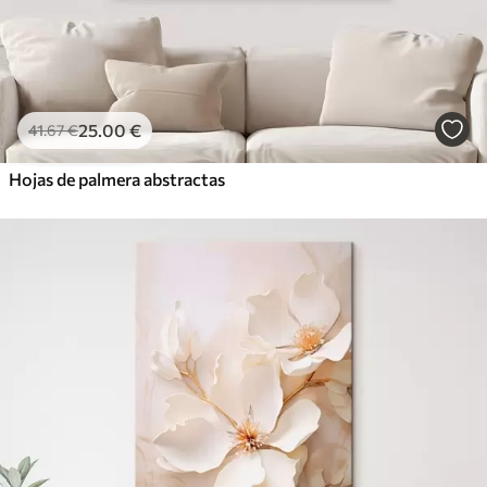
25
.00
€
41
.67
€
Hojas de palmera abstractas