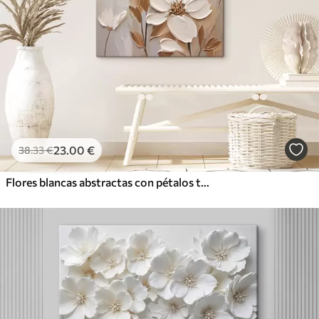
23
.00
€
38
.33
€
Flores blancas abstractas con pétalos texturizados, sobre un fondo neutro con sutiles pinceladas imitativas.