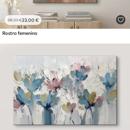
23
.00
€
38
.33
€
Rostro femenino