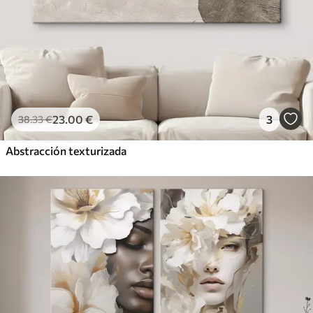
23
.00
€
3
38
.33
€
Abstracción texturizada