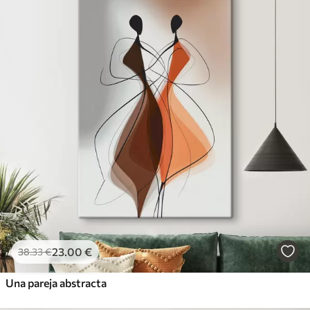
23
.00
€
38
.33
€
Una pareja abstracta