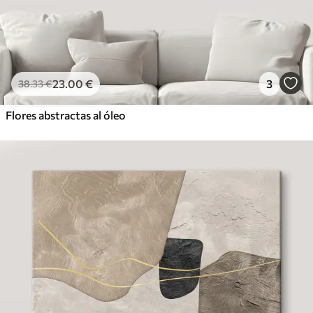
23
.00
€
3
38
.33
€
Flores abstractas al óleo