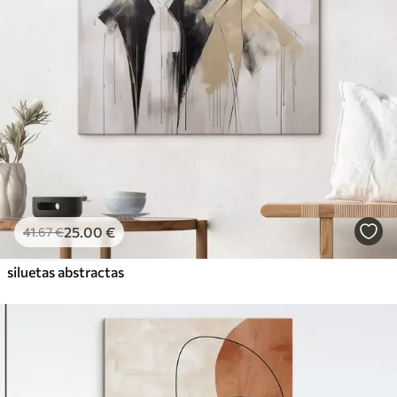
25
.00
€
41
.67
€
siluetas abstractas