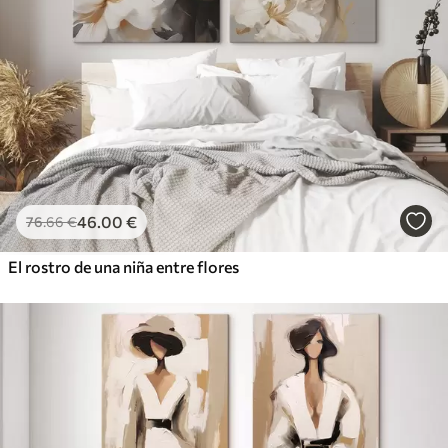
46
.00
€
76
.66
€
El rostro de una niña entre flores