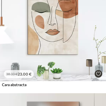
23
.00
€
38
.33
€
Cara abstracta