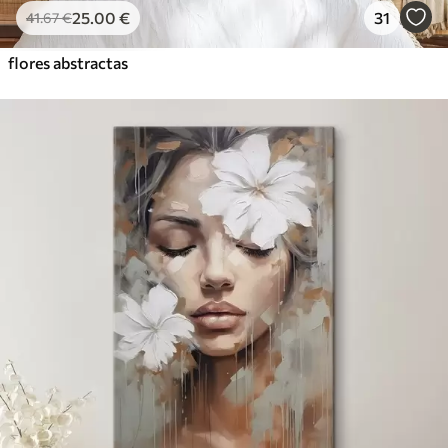
25
.00
€
31
41
.67
€
flores abstractas