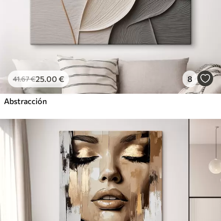
25
.00
€
8
41
.67
€
Abstracción