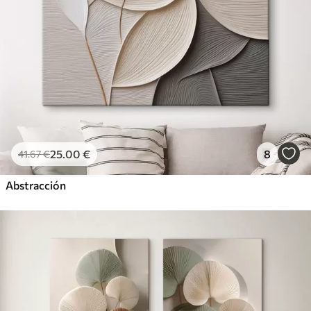
25
.00
€
8
41
.67
€
Abstracción