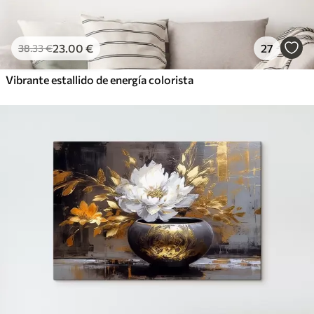
23
.00
€
27
38
.33
€
Vibrante estallido de energía colorista