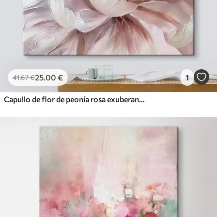
25
.00
€
1
41
.67
€
Capullo de flor de peonía rosa exuberante