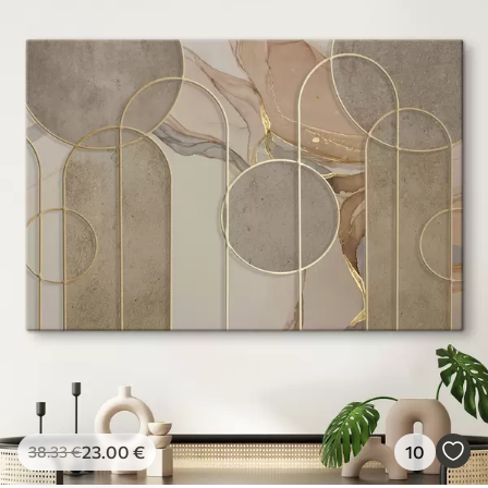
23
.00
€
10
38
.33
€