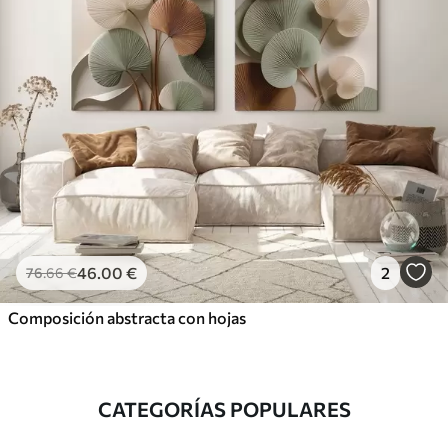
46
.00
€
2
76
.66
€
Composición abstracta con hojas
CATEGORÍAS POPULARES