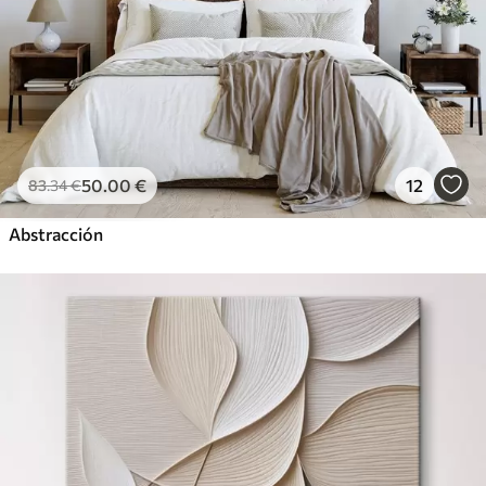
50
.00
€
12
83
.34
€
Abstracción