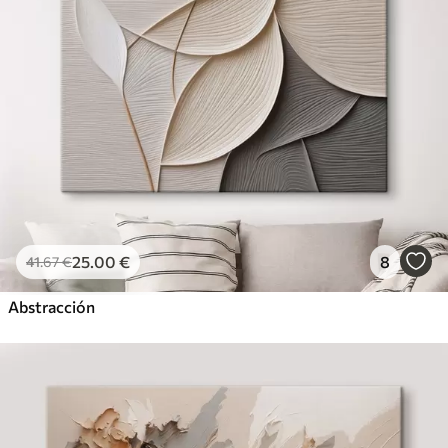
25
.00
€
8
41
.67
€
Abstracción