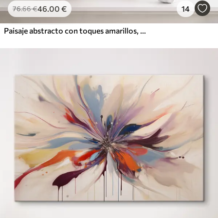
46
.00
€
14
76
.66
€
Paisaje abstracto con toques amarillos, una composición minimalista de tierra, agua y cielo, con colores apagados