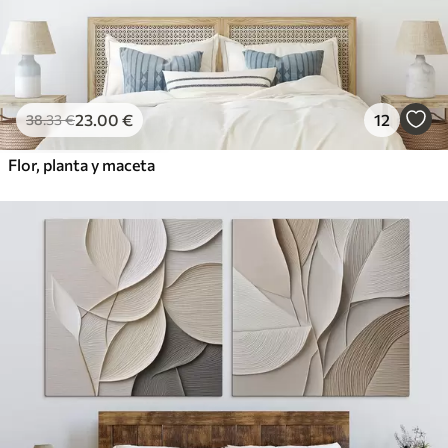
23
.00
€
12
38
.33
€
Flor, planta y maceta