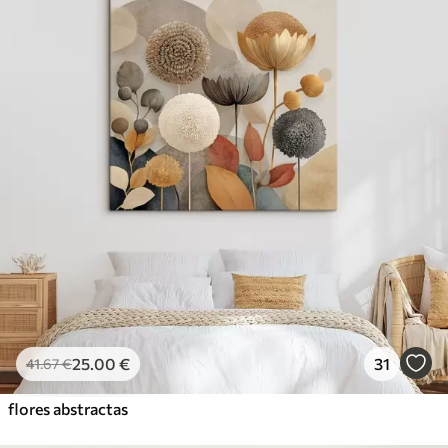
25
.00
€
31
41
.67
€
flores abstractas