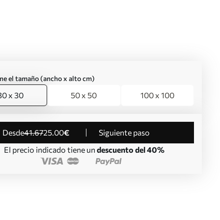
ne el tamaño (ancho x alto cm)
30 x 30
50 x 50
100 x 100
desde
41
.67
25
.00
€
Siguiente paso
El precio indicado tiene un
descuento del 40%