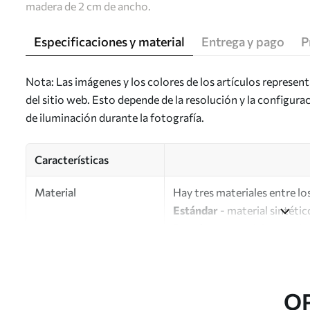
madera de 2 cm de ancho.
Especificaciones y material
Entrega y pago
P
Nota: Las imágenes y los colores de los artículos represen
del sitio web. Esto depende de la resolución y la configura
de iluminación durante la fotografía.
Características
Material
Hay tres materiales entre los
Estándar
- material sintétic
Premium
: material mate simi
Eco-Premium
: lienzo de a
Autor
UWALLS
O