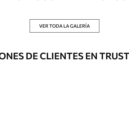
a.
VER TODA LA GALERÍA
Eco Canvas
ONES DE CLIENTES EN TRUS
Desde
39
.00
€