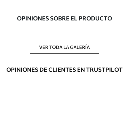
Autor
UWALLS
OPINIONES SOBRE EL PRODUCTO
Número de
s39932
artículo
Además
Puede añadir una capa de laca.
VER TODA LA GALERÍA
Materiales disponibles
OPINIONES DE CLIENTES EN TRUSTPILOT
Standard
Desde
23
.00
€
Premium
Desde
29
.00
€
Eco Canvas