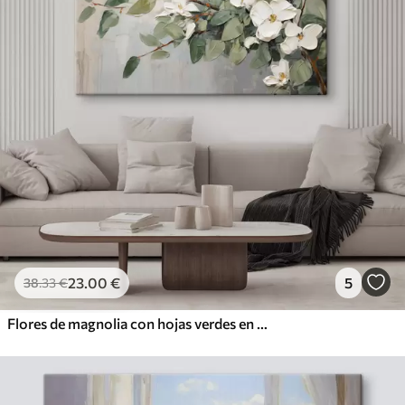
23
.00
€
5
38
.33
€
Flores de magnolia con hojas verdes en una rama, estilo de textura impasto, paleta de colores suaves