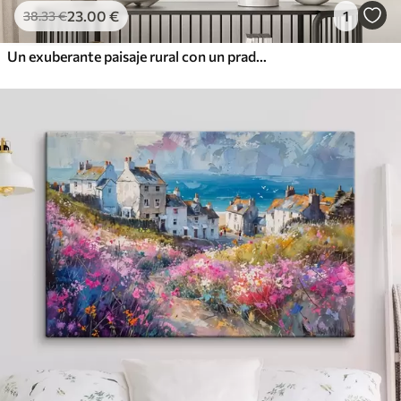
23
.00
€
1
38
.33
€
Un exuberante paisaje rural con un prado de flores silvestres vibrantes y lleno de flores coloridas bajo un cielo nublado