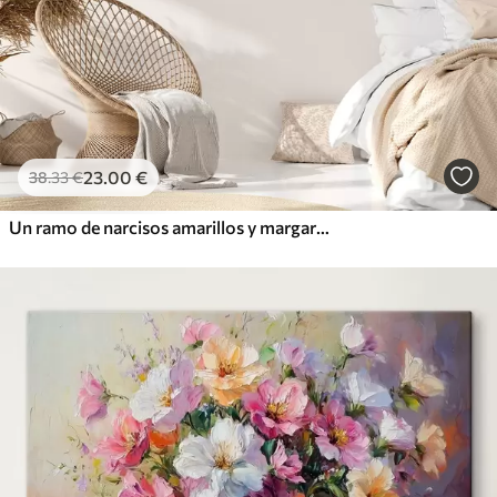
23
.00
€
38
.33
€
Un ramo de narcisos amarillos y margaritas blancas en un jarrón de vidrio en el alféizar de una ventana con vista a la playa y al océano