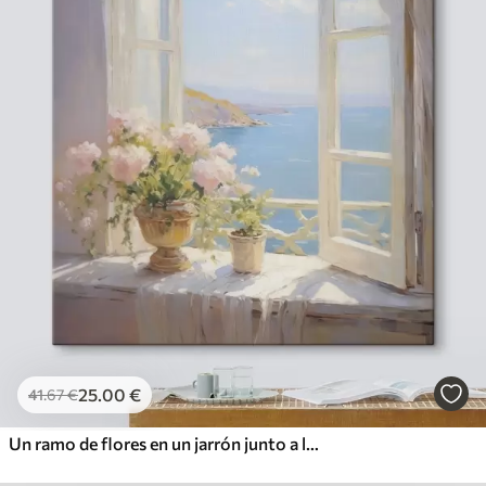
25
.00
€
41
.67
€
Un ramo de flores en un jarrón junto a la ventana.