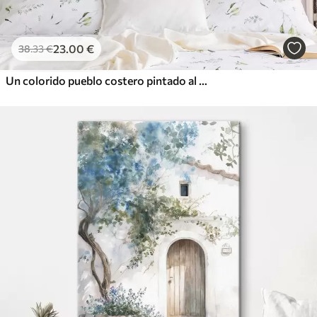
23
.00
€
38
.33
€
Un colorido pueblo costero pintado al óleo con casas blancas y un vibrante jardín de flores en primer plano