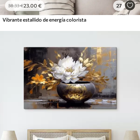
23
.00
€
27
38
.33
€
Vibrante estallido de energía colorista