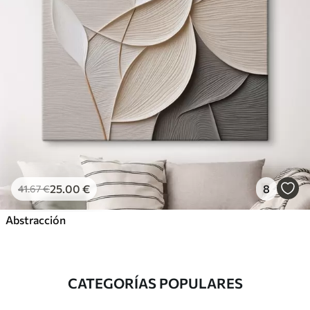
25
.00
€
8
41
.67
€
Abstracción
CATEGORÍAS POPULARES