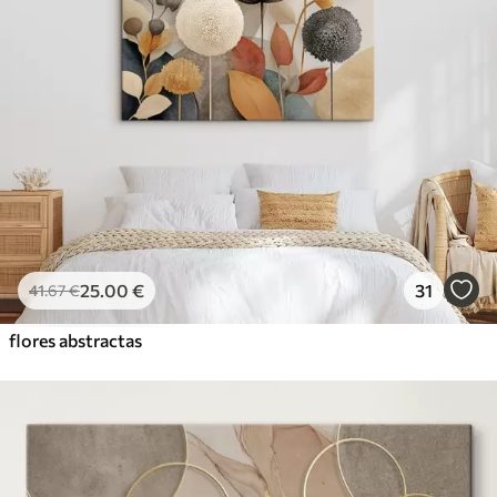
25
.00
€
31
41
.67
€
flores abstractas