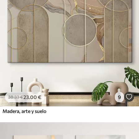
23
.00
€
9
38
.33
€
Madera, arte y suelo