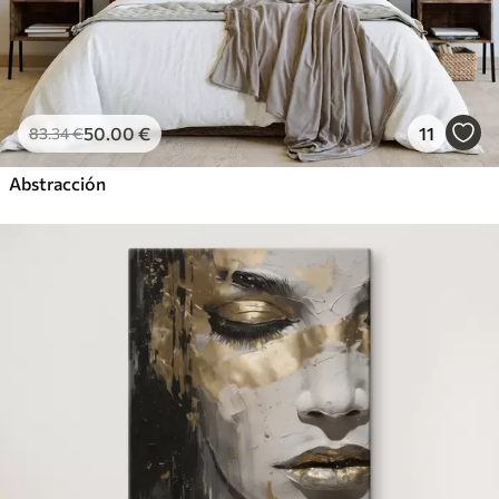
50
.00
€
11
83
.34
€
Abstracción