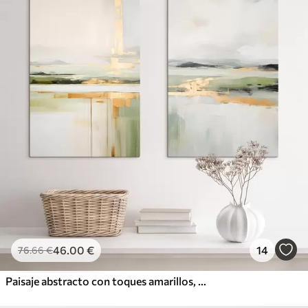
46
.00
€
14
76
.66
€
Paisaje abstracto con toques amarillos, una composición minimalista de tierra, agua y cielo, con colores apagados