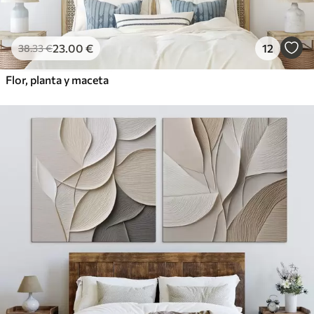
23
.00
€
12
38
.33
€
Flor, planta y maceta