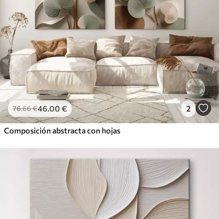
46
.00
€
2
76
.66
€
Composición abstracta con hojas