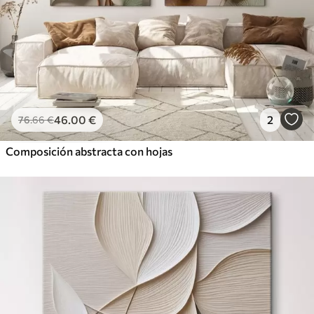
46
.00
€
2
76
.66
€
Composición abstracta con hojas