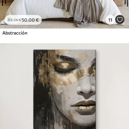
50
.00
€
11
83
.34
€
Abstracción