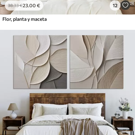
23
.00
€
12
38
.33
€
Flor, planta y maceta