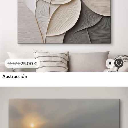
25
.00
€
8
41
.67
€
Abstracción