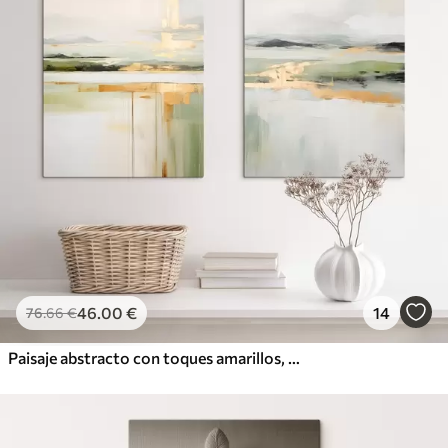
46
.00
€
14
76
.66
€
Paisaje abstracto con toques amarillos, una composición minimalista de tierra, agua y cielo, con colores apagados