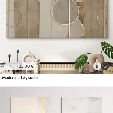
23
.00
€
9
38
.33
€
Madera, arte y suelo