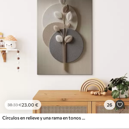
23
.00
€
26
38
.33
€
Círculos en relieve y una rama en tonos neutros cálidos