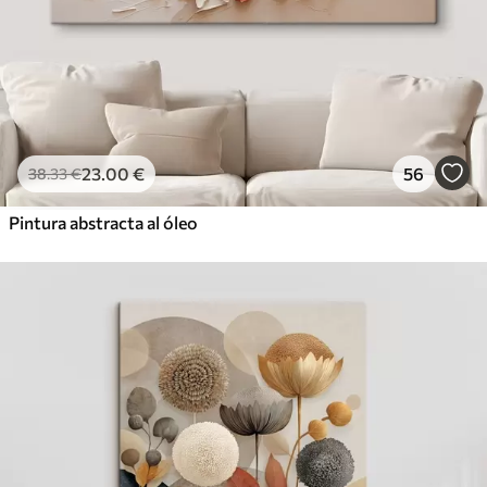
23
.00
€
56
38
.33
€
Pintura abstracta al óleo