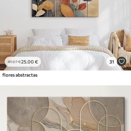
25
.00
€
31
41
.67
€
flores abstractas