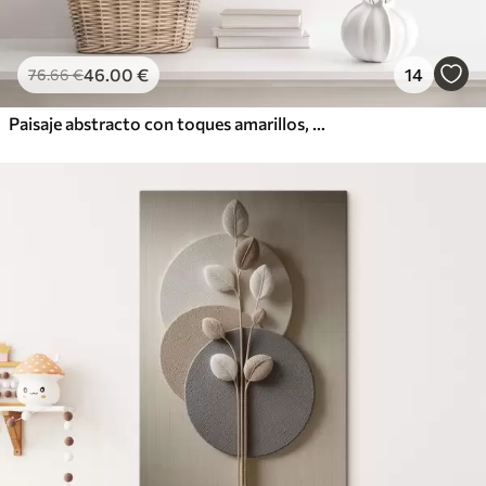
46
.00
€
14
76
.66
€
Paisaje abstracto con toques amarillos, una composición minimalista de tierra, agua y cielo, con colores apagados