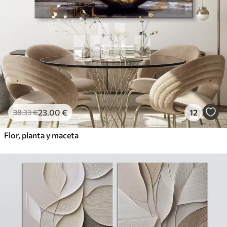
23
.00
€
12
38
.33
€
Flor, planta y maceta