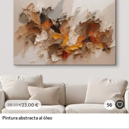
23
.00
€
56
38
.33
€
Pintura abstracta al óleo