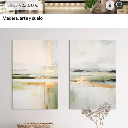
23
.00
€
9
38
.33
€
Madera, arte y suelo