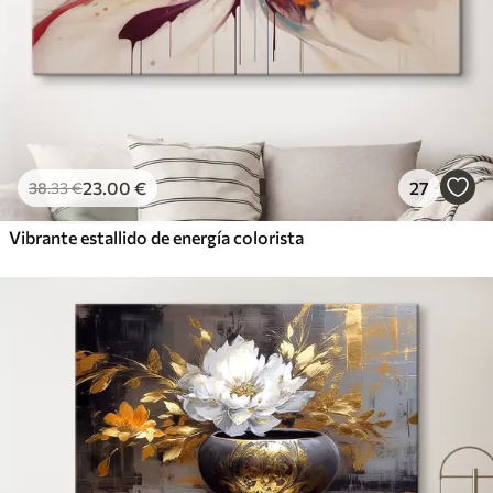
23
.00
€
27
38
.33
€
Vibrante estallido de energía colorista