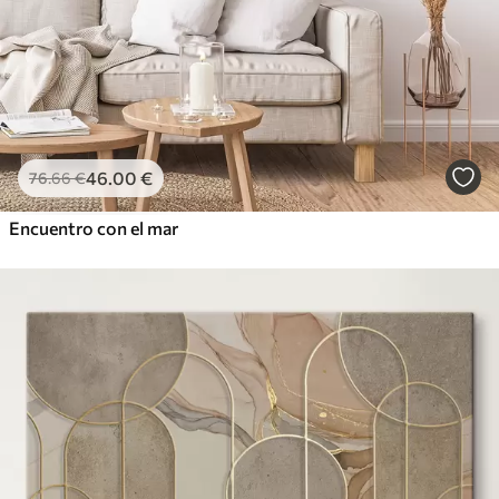
46
.00
€
76
.66
€
Encuentro con el mar