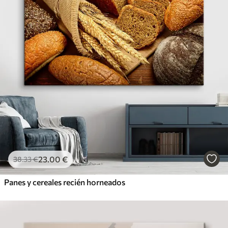
23
.00
€
38
.33
€
Panes y cereales recién horneados