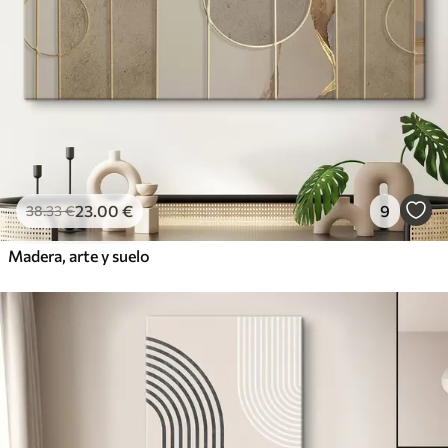
23
.00
€
9
38
.33
€
Madera, arte y suelo