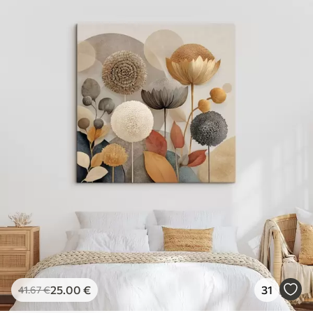
25
.00
€
31
41
.67
€