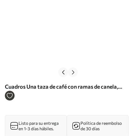
Cuadros Una taza de café con ramas de canela,
terrones de azúcar y malvaviscos dispuestos en una
cuadrícula de tres en raya Nr s40163
Listo para su entrega
Política de reembolso
en 1-3 días hábiles.
de 30 días