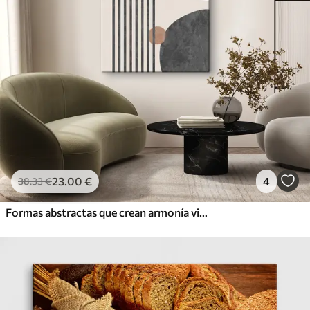
23
.00
€
4
38
.33
€
Formas abstractas que crean armonía visual