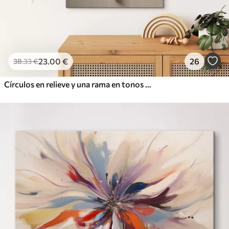
23
.00
€
26
38
.33
€
Círculos en relieve y una rama en tonos neutros cálidos