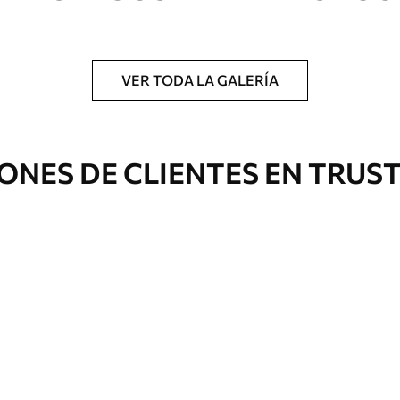
a.
VER TODA LA GALERÍA
Eco Canvas
ONES DE CLIENTES EN TRUS
Desde
36
.00
€