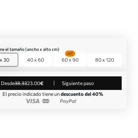
ne el tamaño (ancho x alto cm)
HIT
x 30
40 x 60
60 x 90
80 x 120
desde
38
.33
23
.00
€
Siguiente paso
El precio indicado tiene un
descuento del 40%