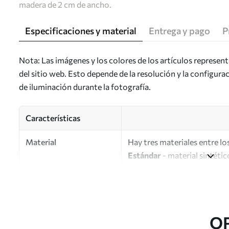
madera de 2 cm de ancho.
Especificaciones y material
Entrega y pago
P
Nota: Las imágenes y los colores de los artículos represen
del sitio web. Esto depende de la resolución y la configura
de iluminación durante la fotografía.
Características
Material
Hay tres materiales entre los
Estándar
- material sintétic
Premium
: material mate simi
Eco-Premium
: lienzo de a
Autor
UWALLS
O