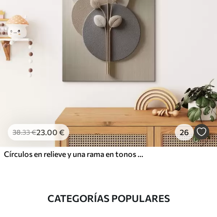
23
.00
€
26
38
.33
€
Círculos en relieve y una rama en tonos neutros cálidos
CATEGORÍAS POPULARES