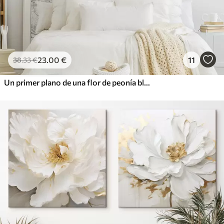
23
.00
€
11
38
.33
€
Un primer plano de una flor de peonía blanca con gotas de agua en los pétalos, sobre un fondo borroso