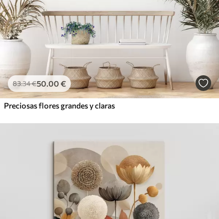
50
.00
€
83
.34
€
Preciosas flores grandes y claras