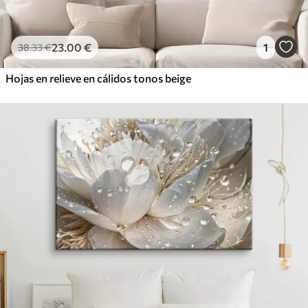
23
.00
€
1
38
.33
€
Hojas en relieve en cálidos tonos beige