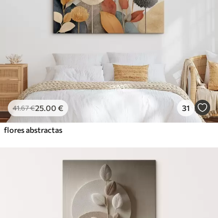
25
.00
€
31
41
.67
€
flores abstractas