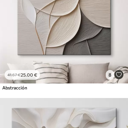
25
.00
€
8
41
.67
€
Abstracción