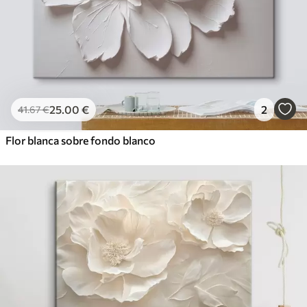
25
.00
€
2
41
.67
€
Flor blanca sobre fondo blanco