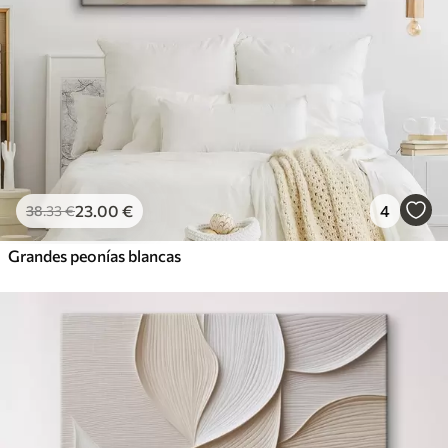
23
.00
€
4
38
.33
€
Grandes peonías blancas