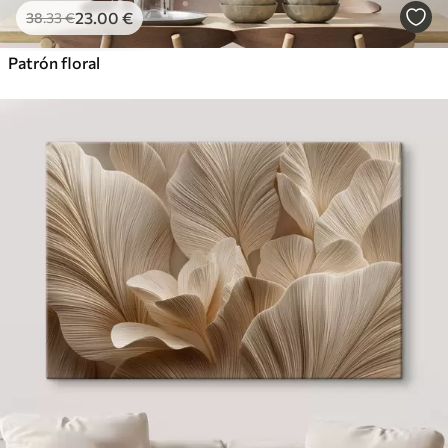
23
.00
€
38
.33
€
Patrón floral