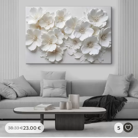
23
.00
€
5
38
.33
€