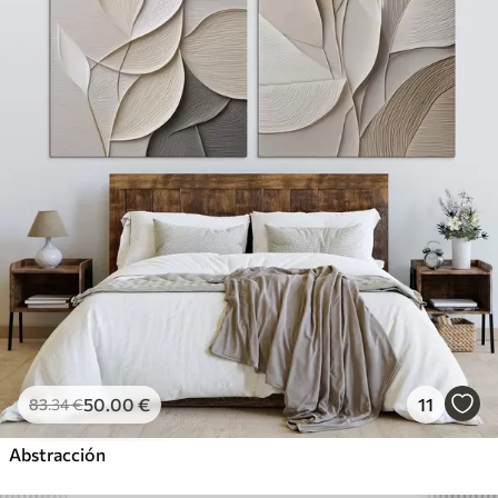
50
.00
€
11
83
.34
€
Abstracción