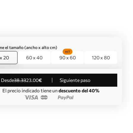
ne el tamaño (ancho x alto cm)
HIT
x 20
60 x 40
90 x 60
120 x 80
desde
38
.33
23
.00
€
Siguiente paso
El precio indicado tiene un
descuento del 40%