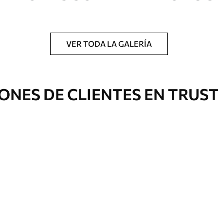
a.
VER TODA LA GALERÍA
Eco Canvas
ONES DE CLIENTES EN TRUS
Desde
36
.00
€