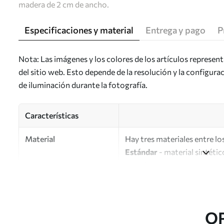
madera de 2 cm de ancho.
Especificaciones y material
Entrega y pago
P
Nota: Las imágenes y los colores de los artículos represen
del sitio web. Esto depende de la resolución y la configura
de iluminación durante la fotografía.
Características
Material
Hay tres materiales entre los
Estándar
- material sintétic
Premium
: material mate simi
Eco-Premium
: lienzo de a
Autor
UWALLS
O