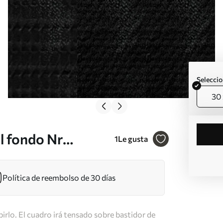
Seleccio
30 
l fondo Nr
1
Le gusta
Política de reembolso de 30 días
irlo. El cuadro irá tensado sobre bastidor de