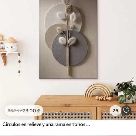
23
.00
€
26
38
.33
€
Círculos en relieve y una rama en tonos neutros cálidos