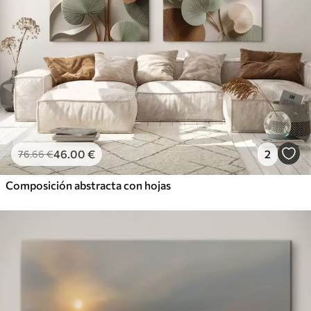
46
.00
€
2
76
.66
€
Composición abstracta con hojas