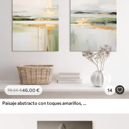
46
.00
€
14
76
.66
€
Paisaje abstracto con toques amarillos, una composición minimalista de tierra, agua y cielo, con colores apagados