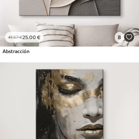
25
.00
€
8
41
.67
€
Abstracción