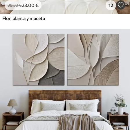
23
.00
€
12
38
.33
€
Flor, planta y maceta