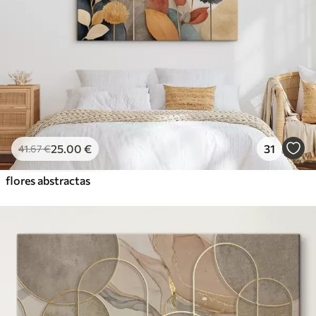
25
.00
€
31
41
.67
€
flores abstractas