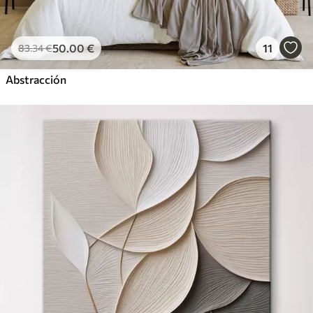
50
.00
€
11
83
.34
€
Abstracción