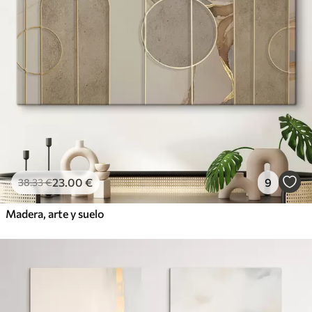
23
.00
€
9
38
.33
€
Madera, arte y suelo