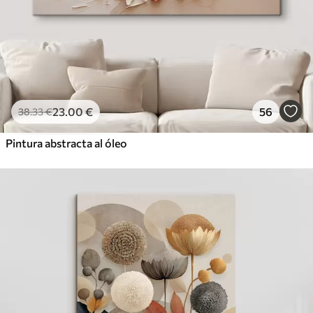
23
.00
€
56
38
.33
€
Pintura abstracta al óleo