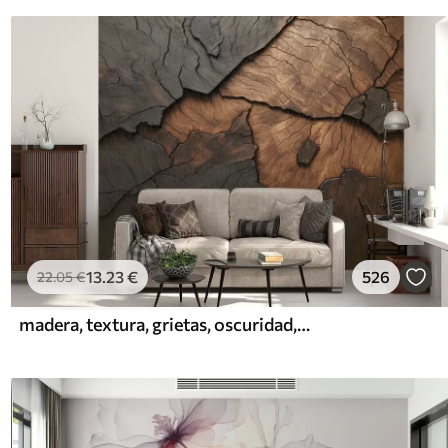
13
.23
€
526
22
.05
€
madera, textura, grietas, oscuridad, corteza, superficie