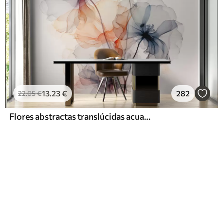
13
.23
€
282
22
.05
€
Flores abstractas translúcidas acuarela líquida