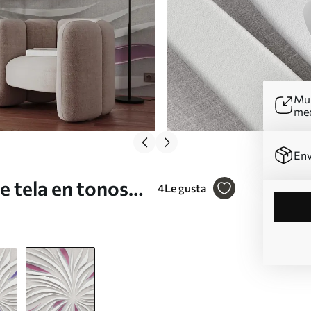
Mur
me
Env
e tela en tonos
4
Le gusta