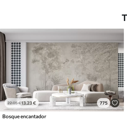
T
13
.23
€
775
22
.05
€
Bosque encantador