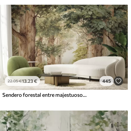
13
.23
€
445
22
.05
€
Sendero forestal entre majestuosos árboles en estilo acuarela