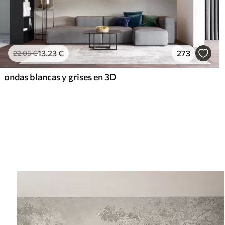
13
.23
€
273
22
.05
€
ondas blancas y grises en 3D