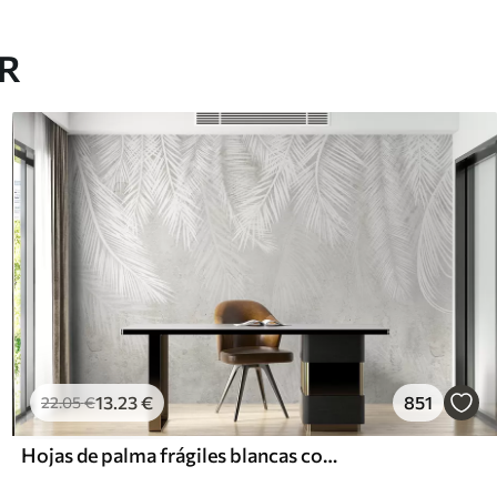
AR
13
.23
€
851
22
.05
€
Hojas de palma frágiles blancas con textura grunge