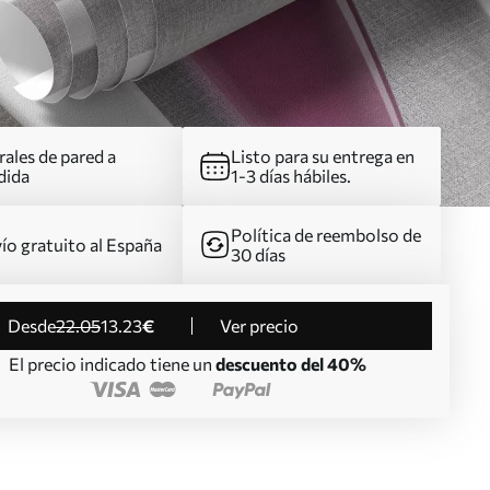
ales de pared a
Listo para su entrega en
dida
1-3 días hábiles.
Política de reembolso de
ío gratuito al España
30 días
desde
22
.05
13
.23
€
Ver precio
El precio indicado tiene un
descuento del 40%