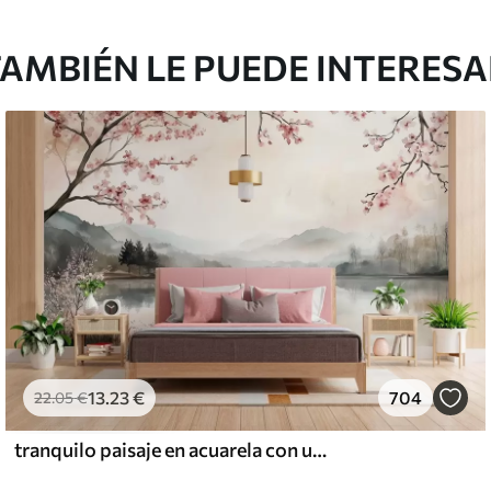
AMBIÉN LE PUEDE INTERES
13
.23
€
704
22
.05
€
tranquilo paisaje en acuarela con un lago y un árbol en flor