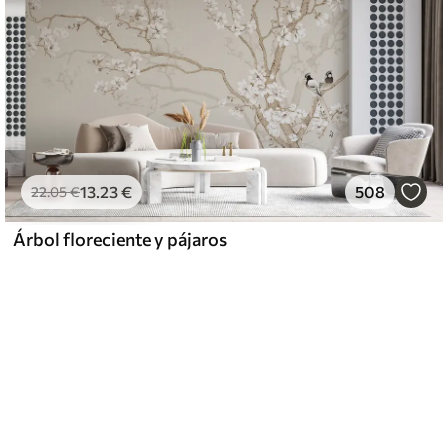
13
.23
€
508
22
.05
€
Árbol floreciente y pájaros