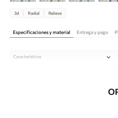
3d
Radial
Relieve
Especificaciones y material
Entrega y pago
P
Características
Material
Elija entre tres materiales d
habitaciones y presupuestos
o durante el proceso de per
O
Autor
Estudio de diseño Uwalls
Número de artículo
u06452v4