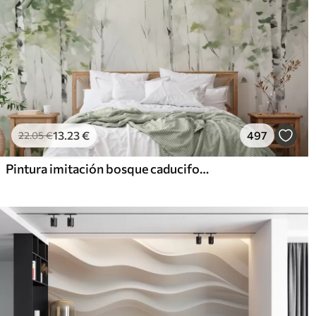
13
.23
€
497
22
.05
€
Pintura imitación bosque caducifolio