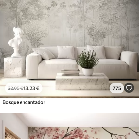
13
.23
€
775
22
.05
€
Bosque encantador