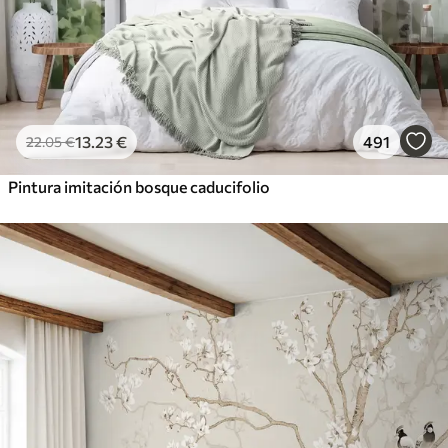
13
.23
€
491
22
.05
€
Pintura imitación bosque caducifolio