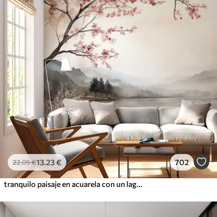
13
.23
€
702
22
.05
€
tranquilo paisaje en acuarela con un lago y un árbol en flor