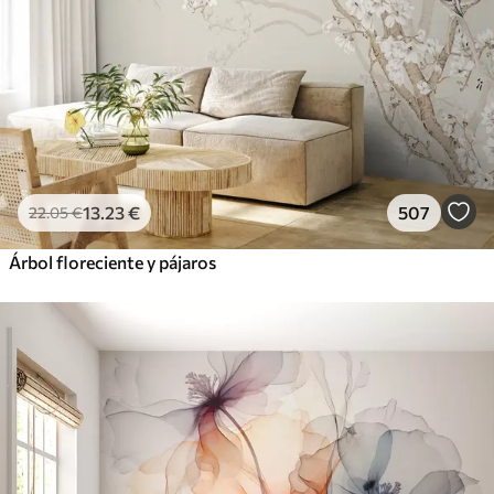
13
.23
€
507
22
.05
€
Árbol floreciente y pájaros