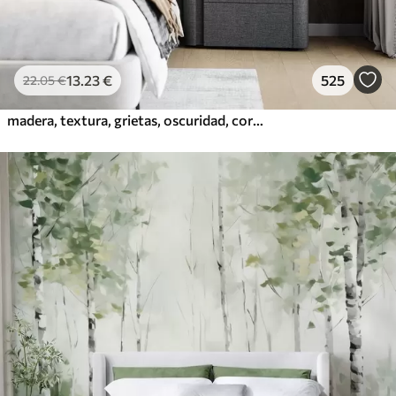
13
.23
€
525
22
.05
€
madera, textura, grietas, oscuridad, corteza, superficie