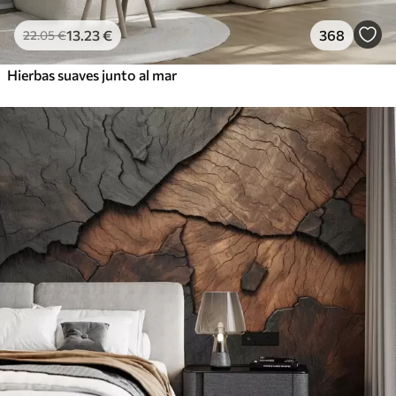
13
.23
€
368
22
.05
€
Hierbas suaves junto al mar