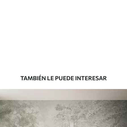
Materiales disponibles
Estándar
45
.00
27
.00
€
/m²
Premium
56
.67
34
.00
€
/m²
TAMBIÉN LE PUEDE INTERESAR
Vinilo Premium
65
.00
39
.00
€
/m²
Peel and Stick
81
.65
48
.99
€
/m²