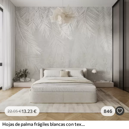
13
.23
€
846
22
.05
€
Hojas de palma frágiles blancas con textura grunge