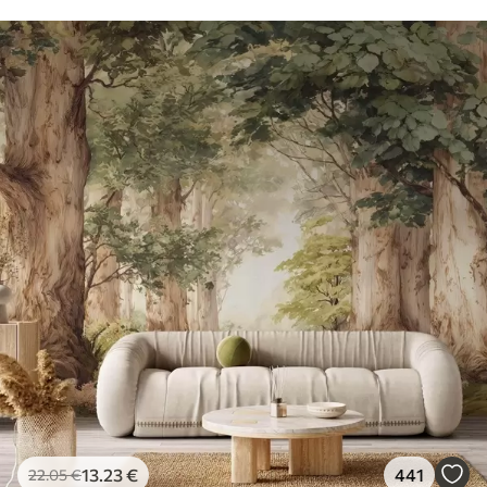
13
.23
€
441
22
.05
€