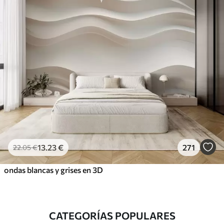
13
.23
€
271
22
.05
€
ondas blancas y grises en 3D
CATEGORÍAS POPULARES