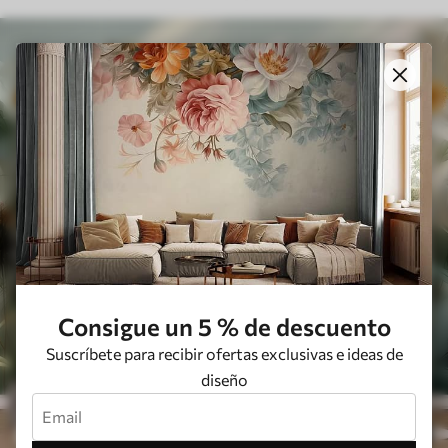
Consigue un 5 % de descuento
Suscríbete para recibir ofertas exclusivas e ideas de
diseño
13
.23
€
71
22
.05
€