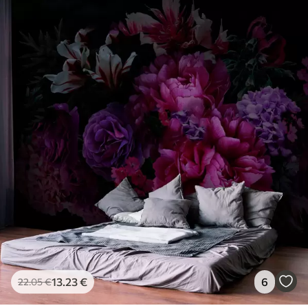
13
.23
€
6
22
.05
€