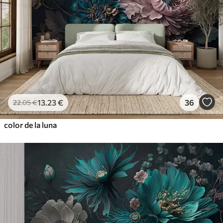
13
.23
€
36
22
.05
€
color de la luna