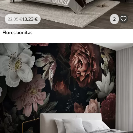
13
.23
€
2
22
.05
€
Flores bonitas