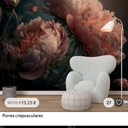
13
.23
€
27
22
.05
€
flores crepusculares