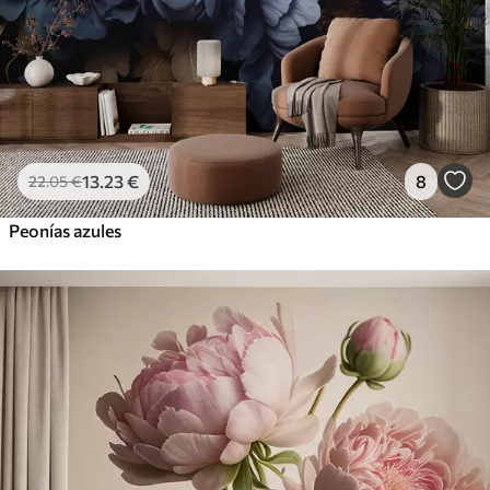
13
.23
€
8
22
.05
€
Peonías azules