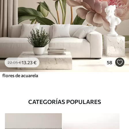
13
.23
€
58
22
.05
€
flores de acuarela
CATEGORÍAS POPULARES