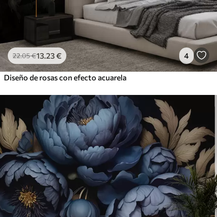
13
.23
€
4
22
.05
€
Diseño de rosas con efecto acuarela