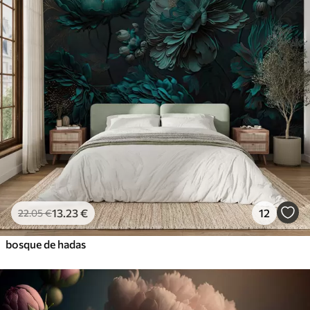
13
.23
€
12
22
.05
€
bosque de hadas