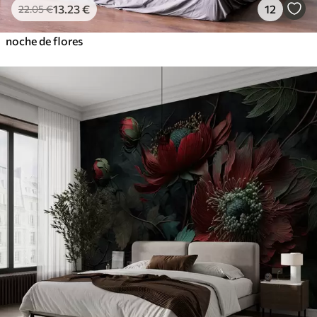
13
.23
€
12
22
.05
€
noche de flores