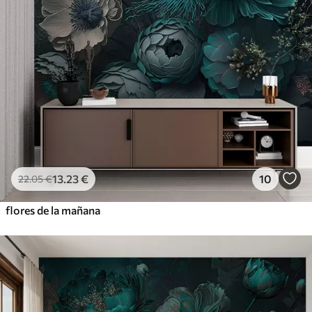
13
.23
€
10
22
.05
€
flores de la mañana