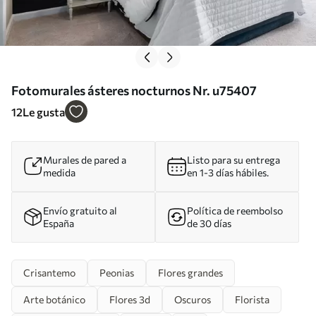
Fotomurales ásteres nocturnos Nr. u75407
12
Le gusta
Murales de pared a
Listo para su entrega
medida
en 1-3 días hábiles.
Envío gratuito al
Política de reembolso
España
de 30 días
Crisantemo
Peonias
Flores grandes
Arte botánico
Flores 3d
Oscuros
Florista