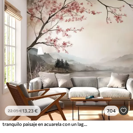
13
.23
€
704
22
.05
€
tranquilo paisaje en acuarela con un lago y un árbol en flor