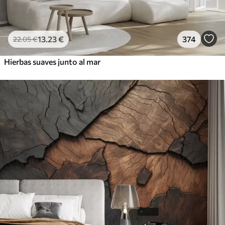
13
.23
€
374
22
.05
€
Hierbas suaves junto al mar