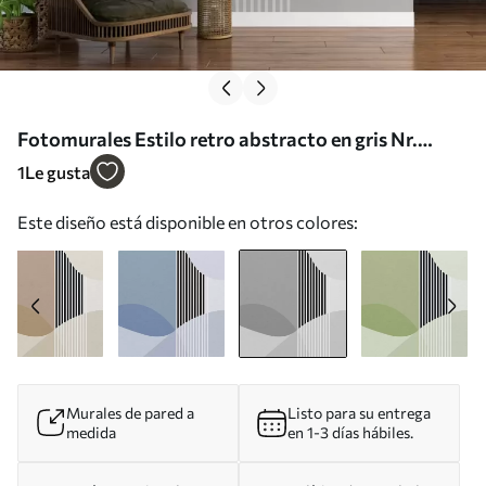
Fotomurales Estilo retro abstracto en gris Nr.
u74075v2
1
Le gusta
Este diseño está disponible en otros colores:
Murales de pared a
Listo para su entrega
medida
en 1-3 días hábiles.