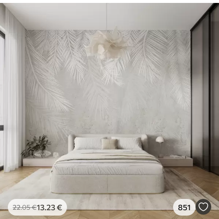
13
.23
€
851
22
.05
€