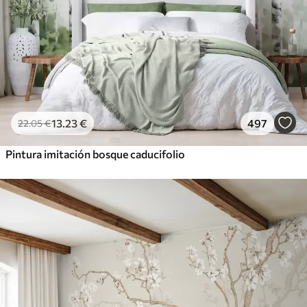
13
.23
€
497
22
.05
€
Pintura imitación bosque caducifolio