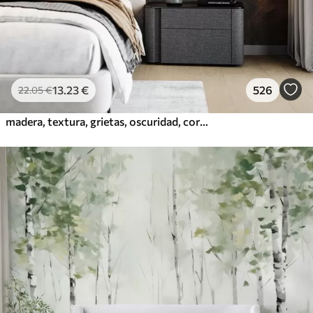
13
.23
€
526
22
.05
€
madera, textura, grietas, oscuridad, corteza, superficie