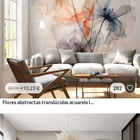
13
.23
€
282
22
.05
€
Flores abstractas translúcidas acuarela líquida