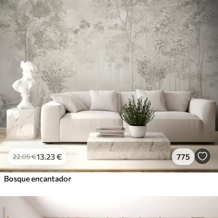
13
.23
€
775
22
.05
€
Bosque encantador