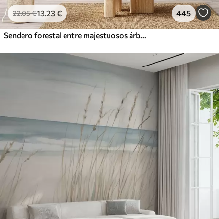
13
.23
€
445
22
.05
€
Sendero forestal entre majestuosos árboles en estilo acuarela