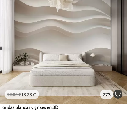
13
.23
€
273
22
.05
€
ondas blancas y grises en 3D