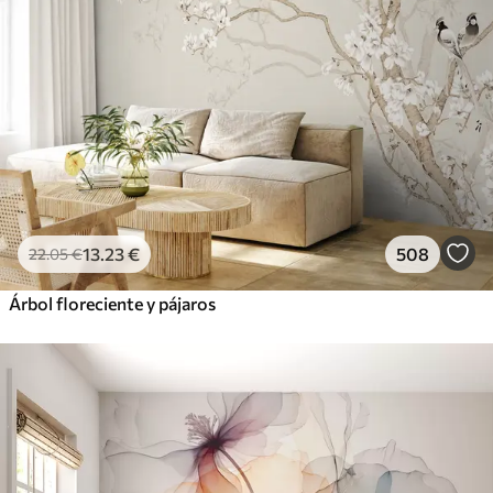
13
.23
€
508
22
.05
€
Árbol floreciente y pájaros