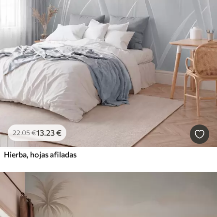
13
.23
€
22
.05
€
Hierba, hojas afiladas