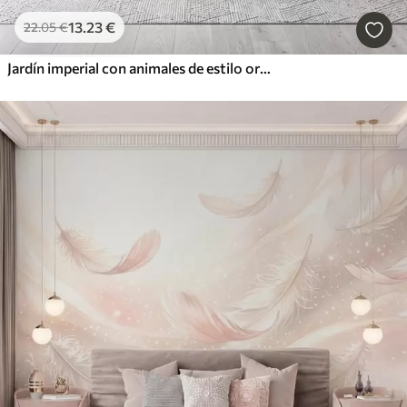
13
.23
€
22
.05
€
Jardín imperial con animales de estilo oriental: mono, leopardo, tigre, pavo real y garza