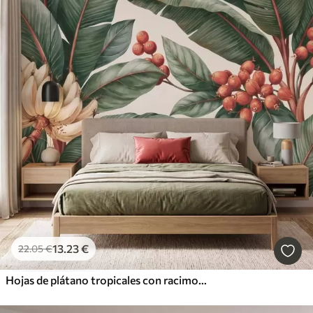
13
.23
€
22
.05
€
Hojas de plátano tropicales con racimos de bayas de café rojas, estilo acuarela