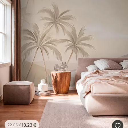
13
.23
€
22
.05
€