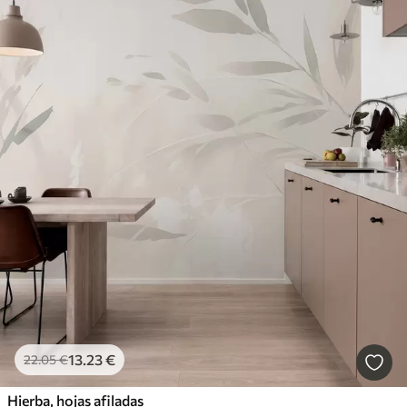
13
.23
€
22
.05
€
Hierba, hojas afiladas