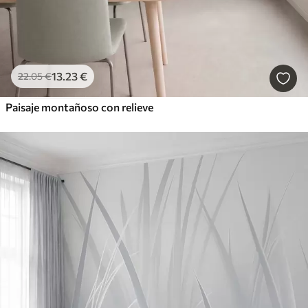
13
.23
€
22
.05
€
Paisaje montañoso con relieve