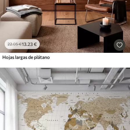
13
.23
€
22
.05
€
Hojas largas de plátano