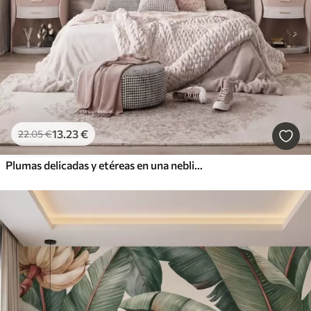
13
.23
€
22
.05
€
Plumas delicadas y etéreas en una neblina de color rosa melocotón con destellos