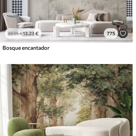
13
.23
€
775
22
.05
€
Bosque encantador