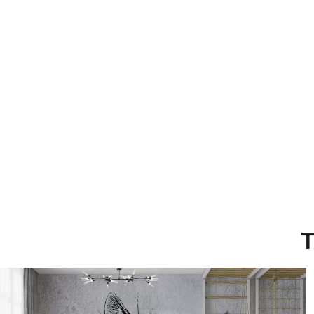
con recubrimiento de barniz
Método de aplicación
Aplicación sin fisuras
Materiales disponibles
Estándar
Pr
45
.00
56
.
27
.00
€
/m²
Vinilo Premium
Pee
65
.00
81
.
39
.00
€
/m²
T