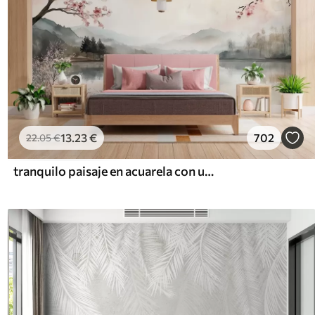
13
.23
€
702
22
.05
€
tranquilo paisaje en acuarela con un lago y un árbol en flor