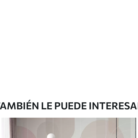
 pueden limpiarse con agua.
emium
67
34
.00
€
/m²
l and Stick
65
48
.99
€
/m²
AMBIÉN LE PUEDE INTERES