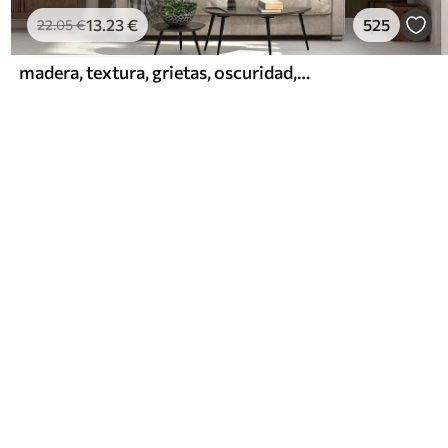
13
.23
€
525
22
.05
€
madera, textura, grietas, oscuridad, corteza, superficie