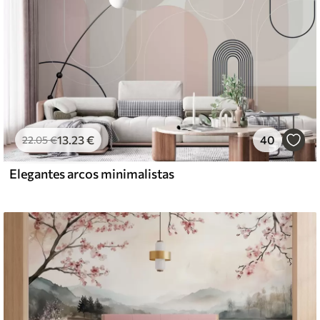
13
.23
€
40
22
.05
€
Elegantes arcos minimalistas