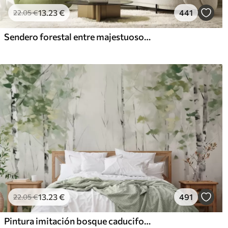
13
.23
€
441
22
.05
€
Sendero forestal entre majestuosos árboles en estilo acuarela
13
.23
€
491
22
.05
€
Pintura imitación bosque caducifolio