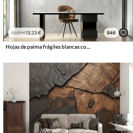
13
.23
€
846
22
.05
€
Hojas de palma frágiles blancas con textura grunge