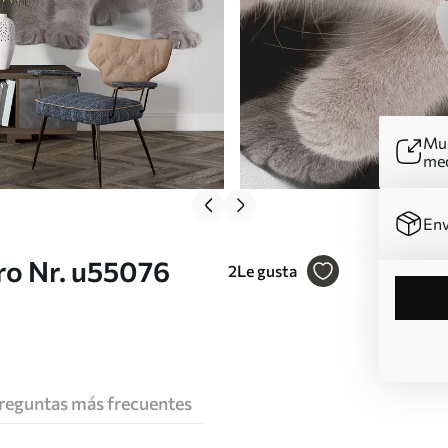
Mur
me
Env
ro Nr. u55076
2
Le gusta
reguntas más frecuentes