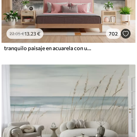
13
.23
€
702
22
.05
€
tranquilo paisaje en acuarela con un lago y un árbol en flor