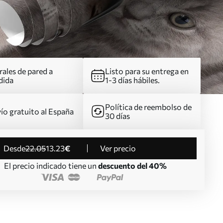
ales de pared a
Listo para su entrega en
dida
1-3 días hábiles.
Política de reembolso de
ío gratuito al España
30 días
desde
22
.05
13
.23
€
Ver precio
El precio indicado tiene un
descuento del 40%