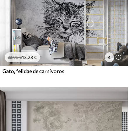
13
.23
€
4
22
.05
€
Gato, felidae de carnívoros