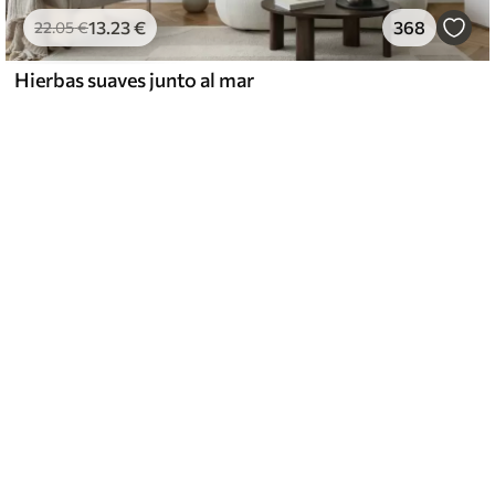
13
.23
€
368
22
.05
€
Hierbas suaves junto al mar