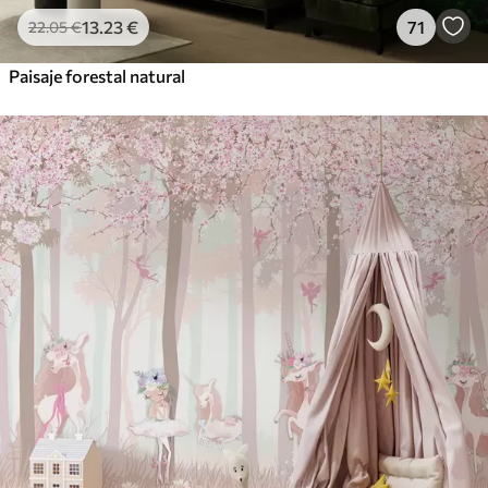
13
.23
€
71
22
.05
€
Paisaje forestal natural