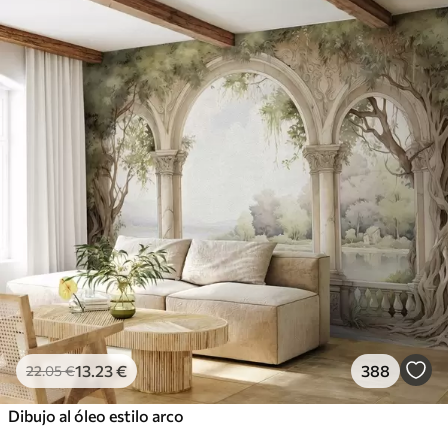
13
.23
€
388
22
.05
€
Dibujo al óleo estilo arco