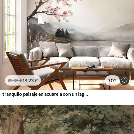
13
.23
€
702
22
.05
€
tranquilo paisaje en acuarela con un lago y un árbol en flor