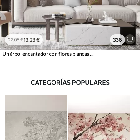
13
.23
€
336
22
.05
€
Un árbol encantador con flores blancas contra el fondo de nubes en un estilo interesante en delicados colores cálidos
CATEGORÍAS POPULARES