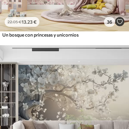
13
.23
€
36
22
.05
€
Un bosque con princesas y unicornios