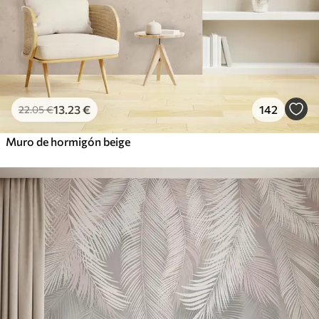
13
.23
€
142
22
.05
€
Muro de hormigón beige