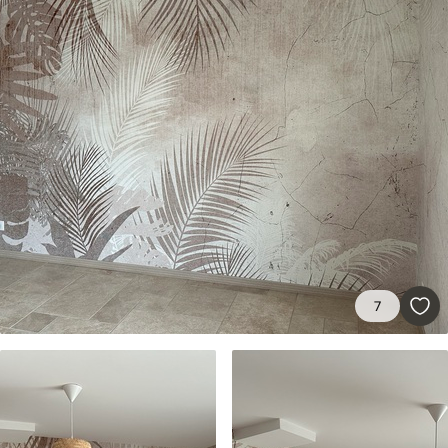
Método de
Aplicación sin fisuras
aplicación
Materiales disponibles
Estándar
45
.00
27
.00
€
/m²
Premium
56
.67
34
.00
€
/m²
7
Vinilo Premium
65
.00
39
.00
€
/m²
Peel and Stick
81
.65
48
.99
€
/m²