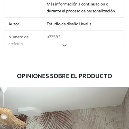
Más información a continuación o
durante el proceso de personalización.
Autor
Estudio de diseño Uwalls
Número de
u73583
artículo
Producción
Impreso bajo pedido y entregado en
rollos de hasta 50 cm de ancho.
OPINIONES SOBRE EL PRODUCTO
Adicionalmente
Disponible con recubrimiento de barniz
y/o adhesivo para empapelar.
Limpieza
Se puede limpiar suavemente con una
esponja suave. Los murales de pared con
recubrimiento de barniz pueden
limpiarse con agua.