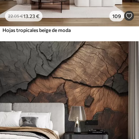
13
.23
€
109
22
.05
€
Hojas tropicales beige de moda