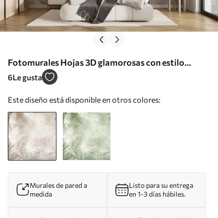
Fotomurales Hojas 3D glamorosas con estilo
grunge Nr. u73583
6
Le gusta
Este diseño está disponible en otros colores:
Murales de pared a
Listo para su entrega
medida
en 1-3 días hábiles.