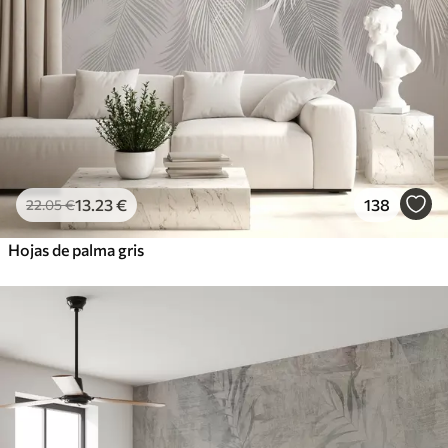
13
.23
€
138
22
.05
€
Hojas de palma gris