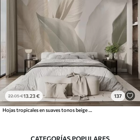
13
.23
€
137
22
.05
€
Hojas tropicales en suaves tonos beige y verde, con efecto acuarela y suaves transiciones de color
CATEGORÍAS POPULARES