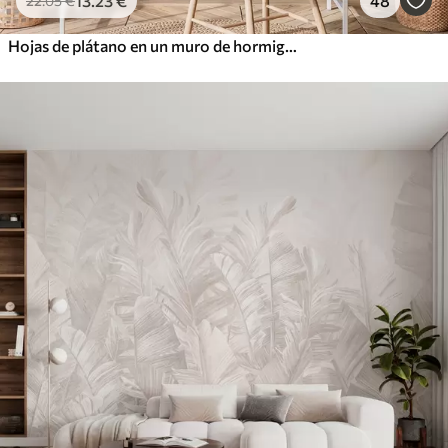
13
.23
€
48
22
.05
€
Hojas de plátano en un muro de hormigón