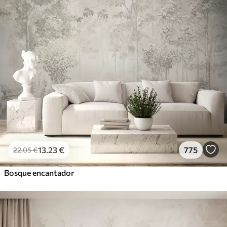
13
.23
€
775
22
.05
€
Bosque encantador