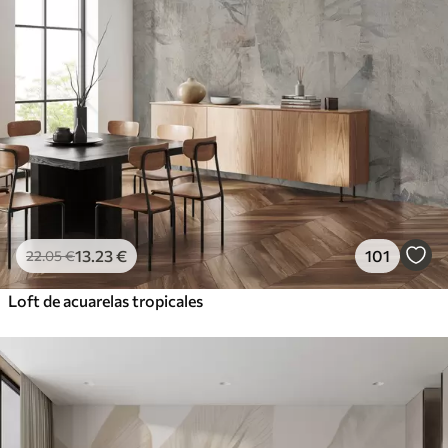
13
.23
€
101
22
.05
€
Loft de acuarelas tropicales