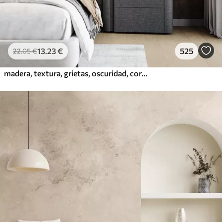
13
.23
€
525
22
.05
€
madera, textura, grietas, oscuridad, corteza, superficie