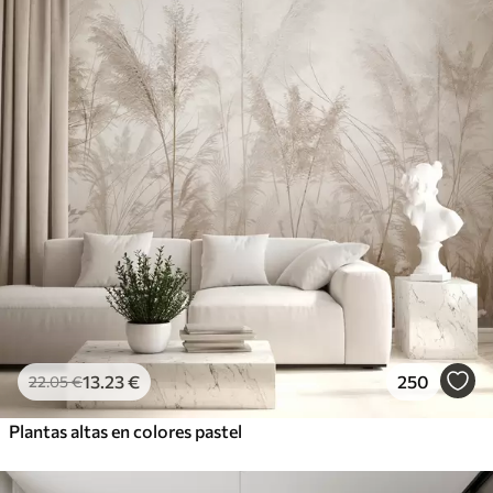
13
.23
€
250
22
.05
€
Plantas altas en colores pastel