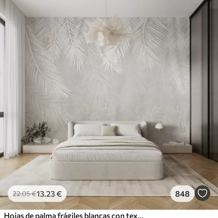
13
.23
€
848
22
.05
€
Hojas de palma frágiles blancas con textura grunge