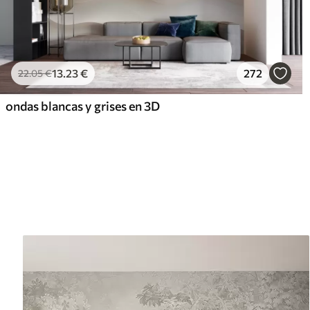
13
.23
€
272
22
.05
€
ondas blancas y grises en 3D