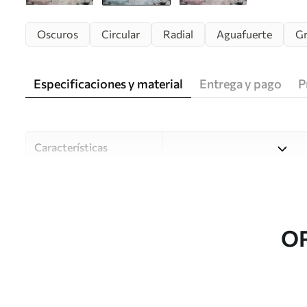
Oscuros
Circular
Radial
Aguafuerte
G
Especificaciones y material
Entrega y pago
P
Características
Material
Elija entre tres materiales d
habitaciones y presupuestos
o durante el proceso de per
O
Autor
Estudio de diseño Uwalls
Número de artículo
u93958v1