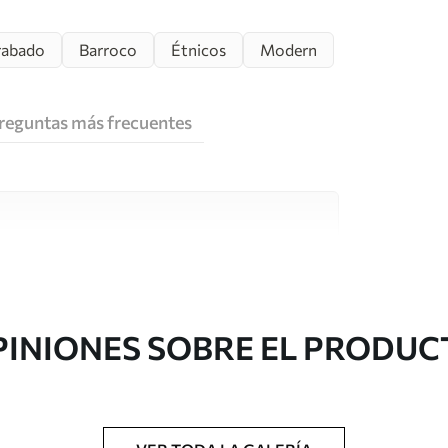
rabado
Barroco
Étnicos
Modern
reguntas más frecuentes
e alta calidad, cada uno de ellos adecuado para
 diferentes. Más información a continuación
sonalización.
PINIONES SOBRE EL PRODUC