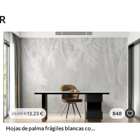
AR
13
.23
€
848
22
.05
€
Hojas de palma frágiles blancas con textura grunge