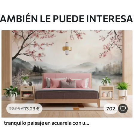
AMBIÉN LE PUEDE INTERES
13
.23
€
702
22
.05
€
tranquilo paisaje en acuarela con un lago y un árbol en flor