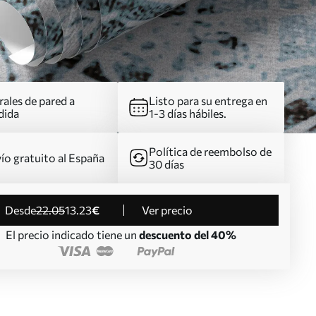
ales de pared a
Listo para su entrega en
dida
1-3 días hábiles.
Política de reembolso de
ío gratuito al España
30 días
desde
22
.05
13
.23
€
Ver precio
El precio indicado tiene un
descuento del 40%