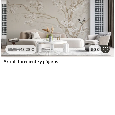
13
.23
€
508
22
.05
€
Árbol floreciente y pájaros