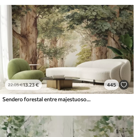
13
.23
€
445
22
.05
€
Sendero forestal entre majestuosos árboles en estilo acuarela