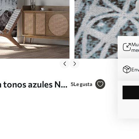
Mur
me
Env
 tonos azules Nr.
5
Le gusta