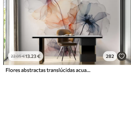
13
.23
€
282
22
.05
€
Flores abstractas translúcidas acuarela líquida