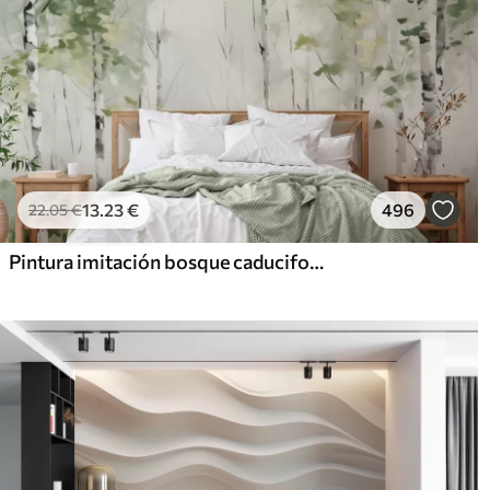
13
.23
€
496
22
.05
€
Pintura imitación bosque caducifolio