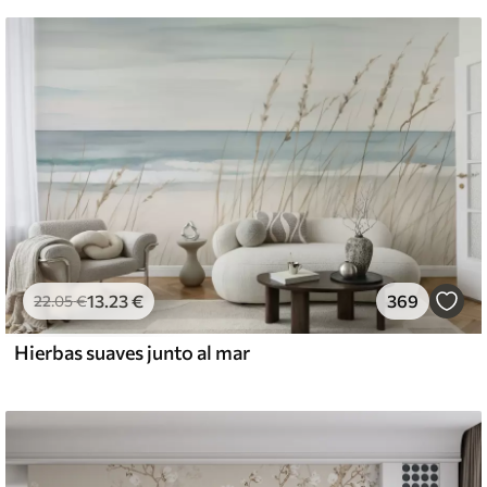
13
.23
€
369
22
.05
€
Hierbas suaves junto al mar