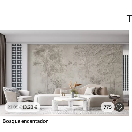
T
13
.23
€
775
22
.05
€
Bosque encantador