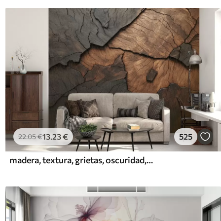
13
.23
€
525
22
.05
€
madera, textura, grietas, oscuridad, corteza, superficie