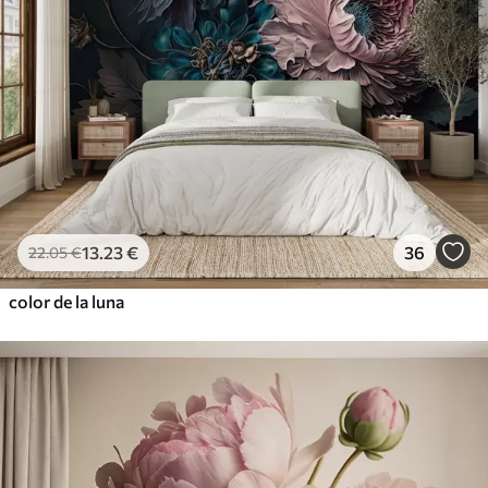
13
.23
€
36
22
.05
€
color de la luna