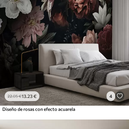
13
.23
€
4
22
.05
€
Diseño de rosas con efecto acuarela