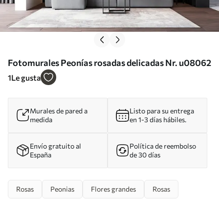
Fotomurales Peonías rosadas delicadas Nr. u08062
1
Le gusta
Murales de pared a
Listo para su entrega
medida
en 1-3 días hábiles.
Envío gratuito al
Política de reembolso
España
de 30 días
Rosas
Peonias
Flores grandes
Rosas