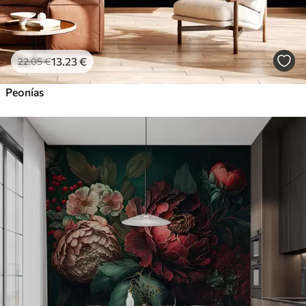
13
.23
€
22
.05
€
Peonías