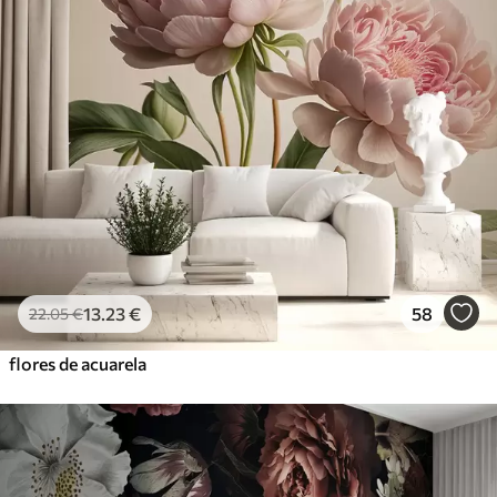
13
.23
€
58
22
.05
€
flores de acuarela