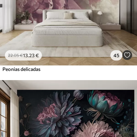
13
.23
€
45
22
.05
€
Peonias delicadas