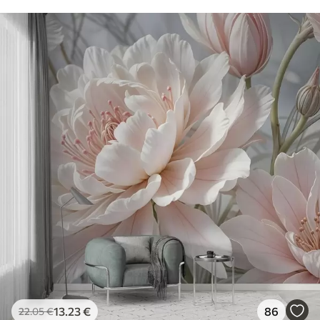
13
.23
€
86
22
.05
€