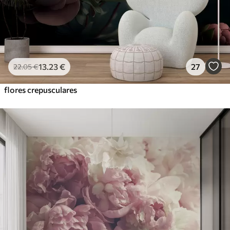
13
.23
€
27
22
.05
€
flores crepusculares