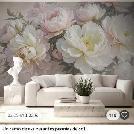
13
.23
€
119
22
.05
€
Un ramo de exuberantes peonías de colores pastel y otras flores sobre un fondo suave y difuminado