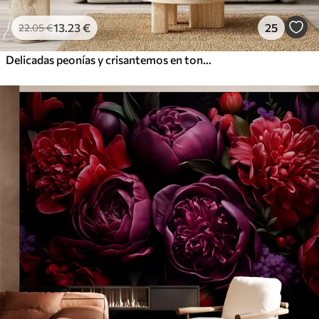
13
.23
€
25
22
.05
€
Delicadas peonías y crisantemos en tonos pastel