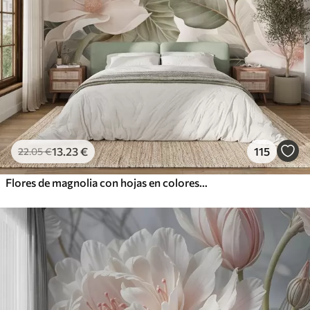
13
.23
€
115
22
.05
€
Flores de magnolia con hojas en colores pastel, blanco, rosa y verde, suaves, delicadas, estilo acuarela