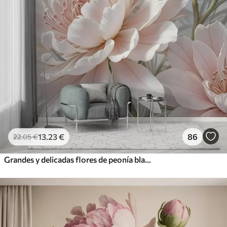
13
.23
€
86
22
.05
€
Grandes y delicadas flores de peonía blancas y rosas con pétalos suaves y esponjosos sobre un fondo gris difuminado