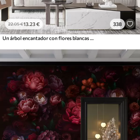
13
.23
€
338
22
.05
€
Un árbol encantador con flores blancas contra el fondo de nubes en un estilo interesante en delicados colores cálidos