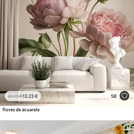
13
.23
€
58
22
.05
€
flores de acuarela