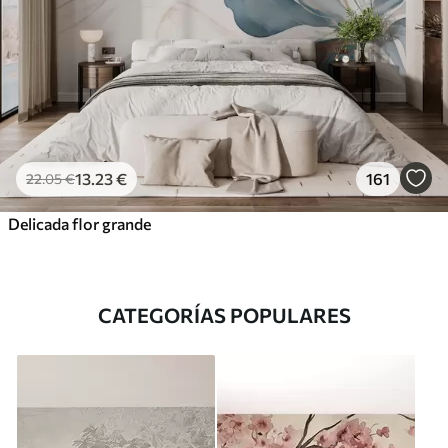
13
.23
€
161
22
.05
€
Delicada flor grande
CATEGORÍAS POPULARES