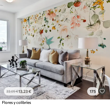
13
.23
€
175
22
.05
€
Flores y colibríes