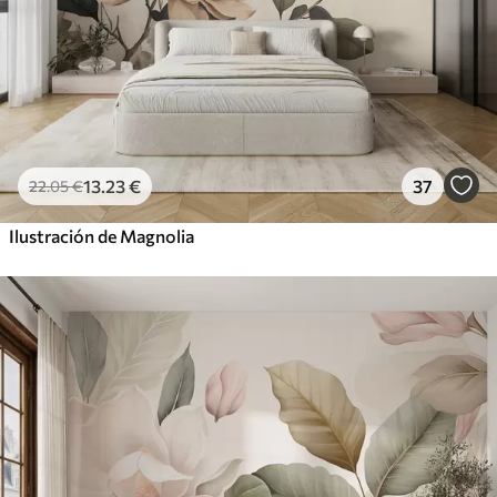
13
.23
€
37
22
.05
€
Ilustración de Magnolia