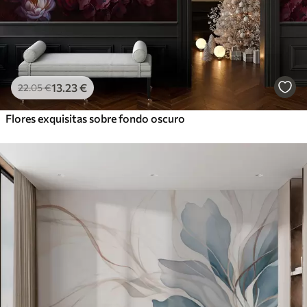
13
.23
€
22
.05
€
Flores exquisitas sobre fondo oscuro