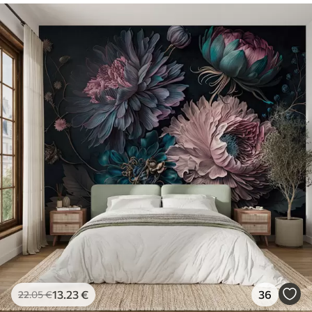
13
.23
€
36
22
.05
€