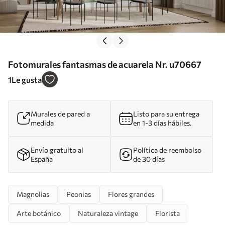
Fotomurales fantasmas de acuarela Nr. u70667
1
Le gusta
Murales de pared a
Listo para su entrega
medida
en 1-3 días hábiles.
Envío gratuito al
Política de reembolso
España
de 30 días
Magnolias
Peonias
Flores grandes
Arte botánico
Naturaleza vintage
Florista