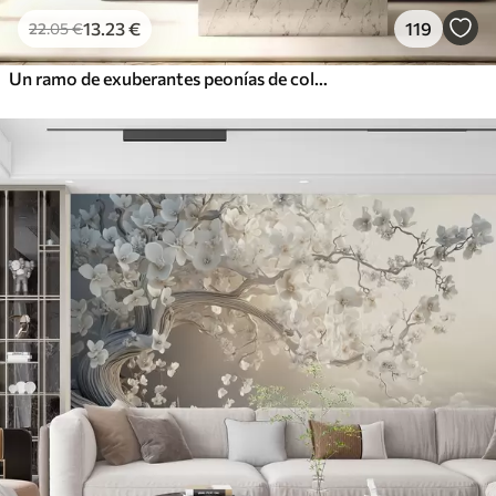
13
.23
€
119
22
.05
€
Un ramo de exuberantes peonías de colores pastel y otras flores sobre un fondo suave y difuminado