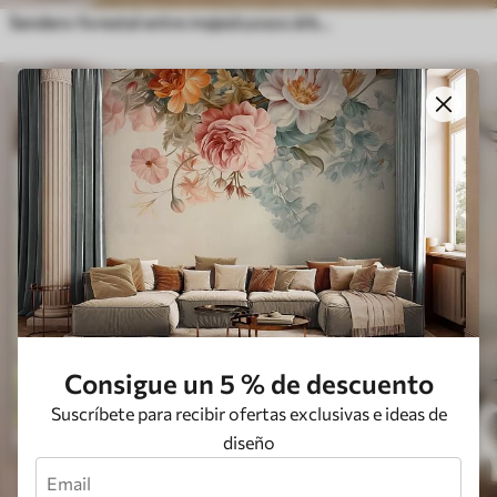
Sendero forestal entre majestuosos árboles en estilo acuarela
Consigue un 5 % de descuento
Suscríbete para recibir ofertas exclusivas e ideas de
diseño