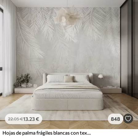
13
.23
€
848
22
.05
€
Hojas de palma frágiles blancas con textura grunge