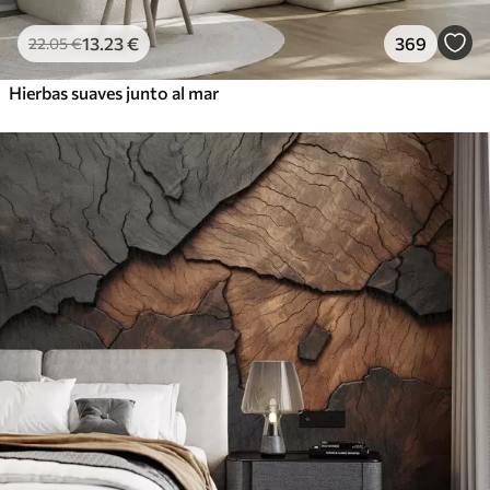
13
.23
€
369
22
.05
€
Hierbas suaves junto al mar