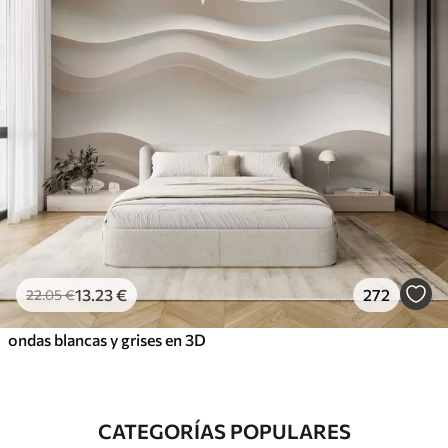
13
.23
€
272
22
.05
€
ondas blancas y grises en 3D
CATEGORÍAS POPULARES