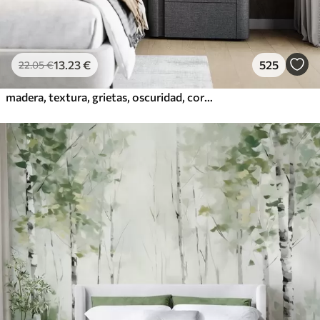
13
.23
€
525
22
.05
€
madera, textura, grietas, oscuridad, corteza, superficie