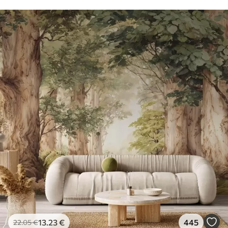
13
.23
€
445
22
.05
€