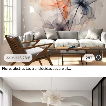
13
.23
€
282
22
.05
€
Flores abstractas translúcidas acuarela líquida