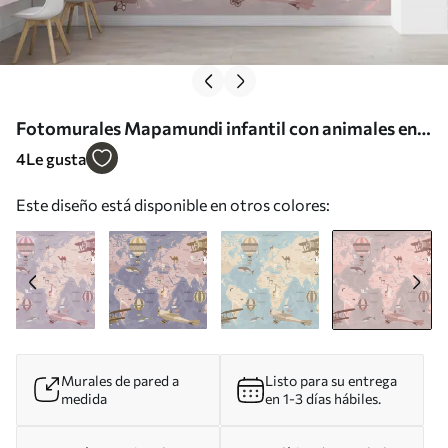
Fotomurales Mapamundi infantil con animales en
rosa Nr. u36066v6
4
Le gusta
Este diseño está disponible en otros colores:
Murales de pared a
Listo para su entrega
medida
en 1-3 días hábiles.