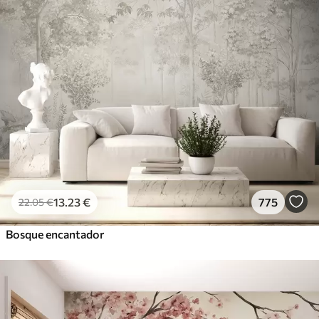
13
.23
€
775
22
.05
€
Bosque encantador