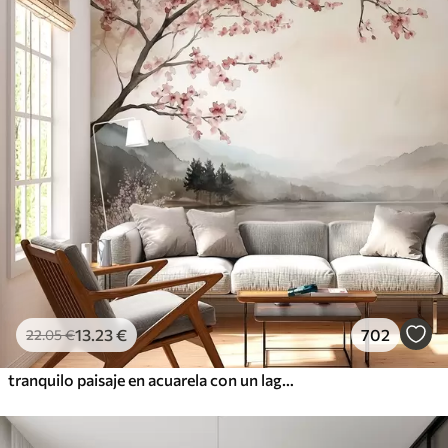
13
.23
€
702
22
.05
€
tranquilo paisaje en acuarela con un lago y un árbol en flor