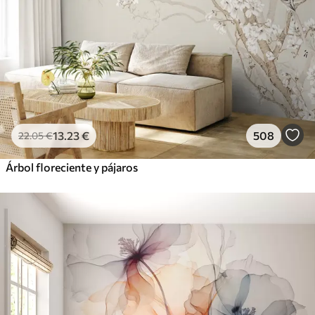
13
.23
€
508
22
.05
€
Árbol floreciente y pájaros