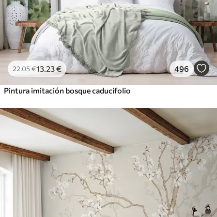
13
.23
€
496
22
.05
€
Pintura imitación bosque caducifolio