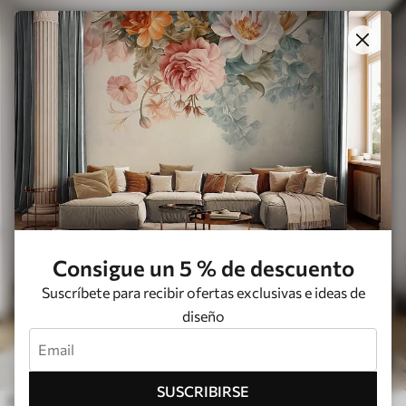
Consigue un 5 % de descuento
Suscríbete para recibir ofertas exclusivas e ideas de
diseño
13
.23
€
3
22
.05
€
SUSCRIBIRSE
Cielo