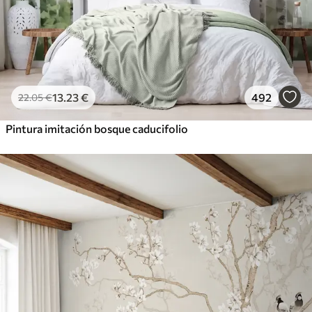
13
.23
€
492
22
.05
€
Pintura imitación bosque caducifolio