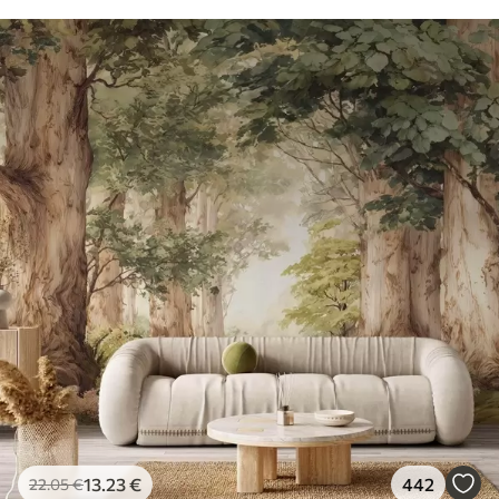
13
.23
€
442
22
.05
€