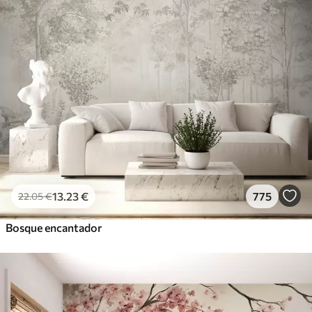
13
.23
€
775
22
.05
€
Bosque encantador