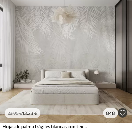
13
.23
€
848
22
.05
€
Hojas de palma frágiles blancas con textura grunge