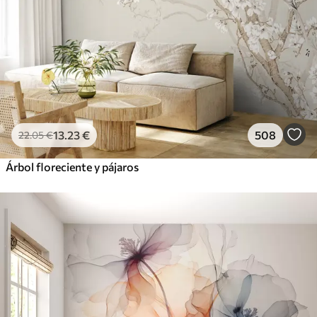
13
.23
€
508
22
.05
€
Árbol floreciente y pájaros