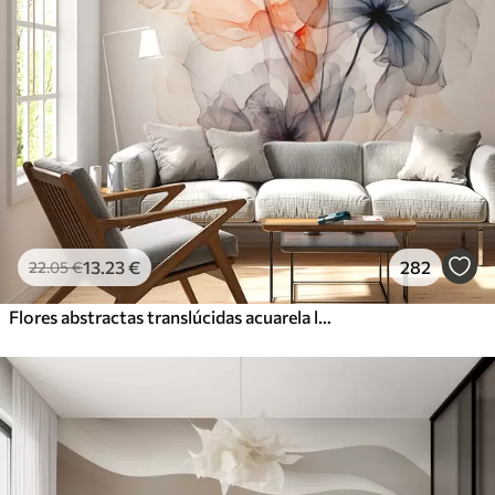
13
.23
€
282
22
.05
€
Flores abstractas translúcidas acuarela líquida