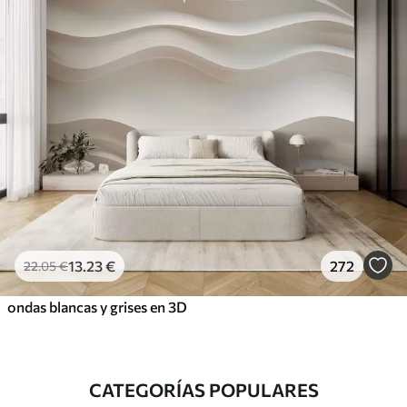
13
.23
€
272
22
.05
€
ondas blancas y grises en 3D
CATEGORÍAS POPULARES