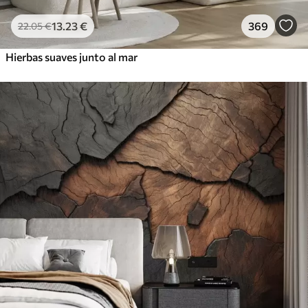
13
.23
€
369
22
.05
€
Hierbas suaves junto al mar