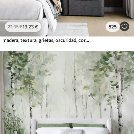
13
.23
€
525
22
.05
€
madera, textura, grietas, oscuridad, corteza, superficie