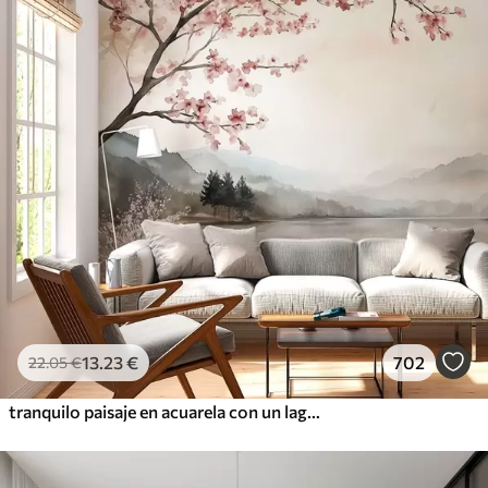
13
.23
€
702
22
.05
€
tranquilo paisaje en acuarela con un lago y un árbol en flor