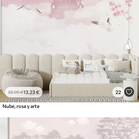
13
.23
€
22
22
.05
€
Nube, rosa y arte