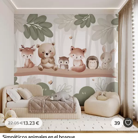
13
.23
€
39
22
.05
€
Simpáticos animales en el bosque