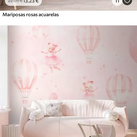
13
.23
€
11
22
.05
€
Mariposas rosas acuarelas