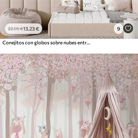
13
.23
€
9
22
.05
€
Conejitos con globos sobre nubes entre picos montañosos