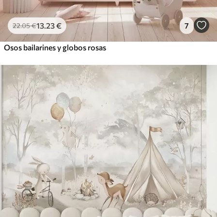
13
.23
€
7
22
.05
€
Osos bailarines y globos rosas