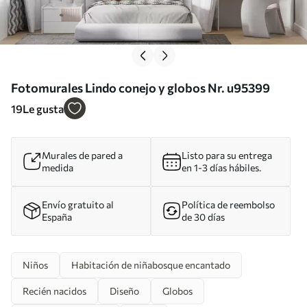
Fotomurales Lindo conejo y globos Nr. u95399
19
Le gusta
Murales de pared a
Listo para su entrega
medida
en 1-3 días hábiles.
Envío gratuito al
Política de reembolso
España
de 30 días
Niños
Habitación de niñabosque encantado
Recién nacidos
Diseño
Globos