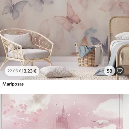
13
.23
€
58
22
.05
€
Mariposas