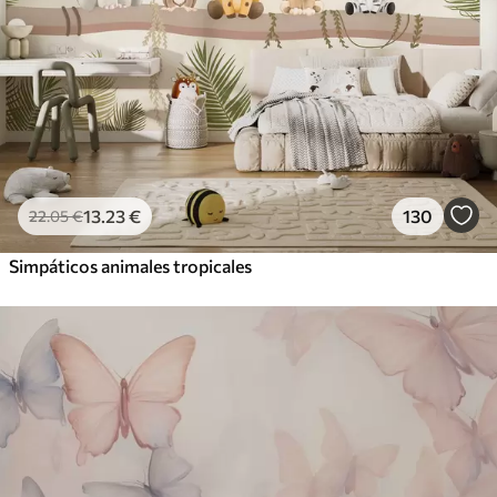
13
.23
€
130
22
.05
€
Simpáticos animales tropicales