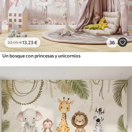
13
.23
€
36
22
.05
€
Un bosque con princesas y unicornios