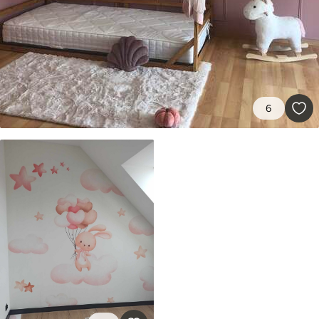
45
.00
27
.00
€
/m²
Premium
56
.67
34
.00
€
/m²
6
Vinilo Premium
65
.00
39
.00
€
/m²
Peel and Stick
81
.65
48
.99
€
/m²