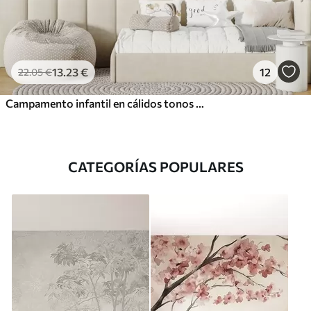
13
.23
€
12
22
.05
€
Campamento infantil en cálidos tonos beige, con tienda de campaña y animales del bosque
CATEGORÍAS POPULARES