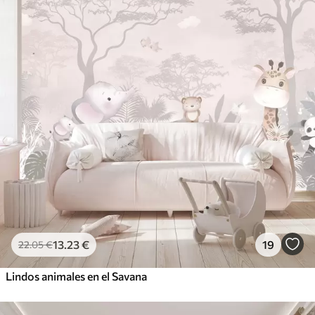
13
.23
€
19
22
.05
€
Lindos animales en el Savana