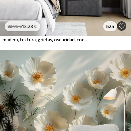
13
.23
€
525
22
.05
€
madera, textura, grietas, oscuridad, corteza, superficie