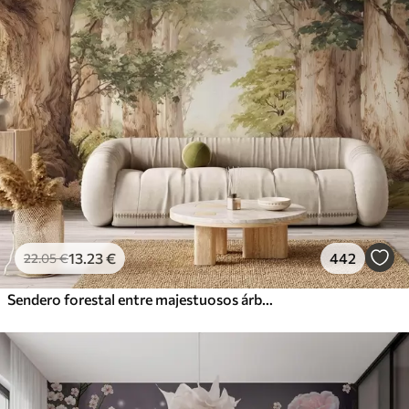
13
.23
€
442
22
.05
€
Sendero forestal entre majestuosos árboles en estilo acuarela