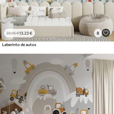
13
.23
€
8
22
.05
€
Laberinto de autos