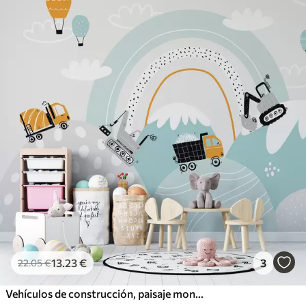
13
.23
€
3
22
.05
€
Vehículos de construcción, paisaje montañoso, globos y nubes al estilo escandinavo