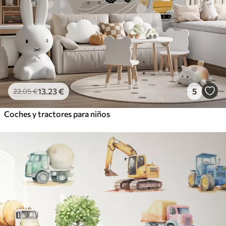
13
.23
€
5
22
.05
€
Coches y tractores para niños