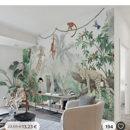
13
.23
€
194
22
.05
€