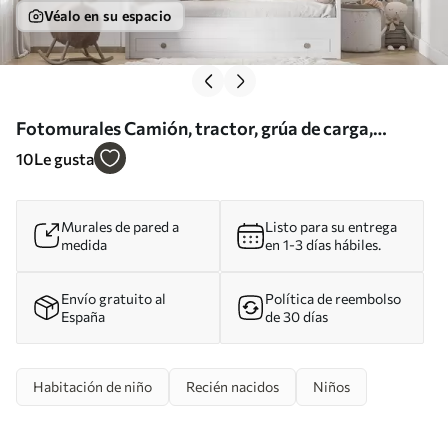
Véalo en su espacio
Fotomurales Camión, tractor, grúa de carga,
bulldozer, excavadora Nr. u96465
10
Le gusta
Murales de pared a
Listo para su entrega
medida
en 1-3 días hábiles.
Envío gratuito al
Política de reembolso
España
de 30 días
Habitación de niño
Recién nacidos
Niños