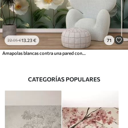
13
.23
€
71
22
.05
€
Amapolas blancas contra una pared con luz solar y efecto 3D
CATEGORÍAS POPULARES