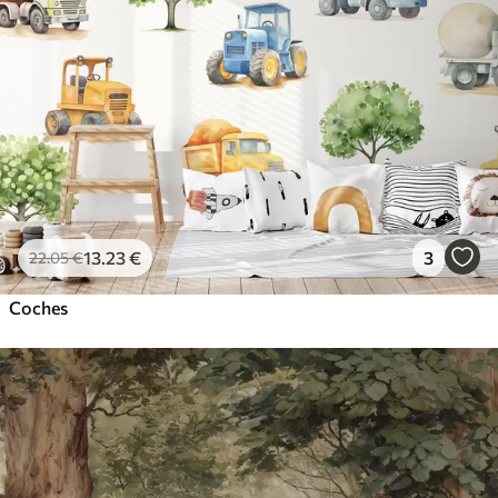
13
.23
€
3
22
.05
€
Coches