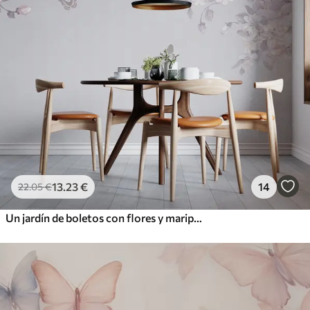
13
.23
€
14
22
.05
€
Un jardín de boletos con flores y mariposas