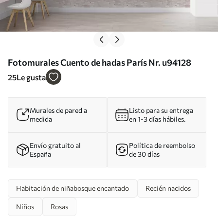
Fotomurales Cuento de hadas París Nr. u94128
25
Le gusta
Murales de pared a
Listo para su entrega
medida
en 1-3 días hábiles.
Envío gratuito al
Política de reembolso
España
de 30 días
Habitación de niñabosque encantado
Recién nacidos
Niños
Rosas