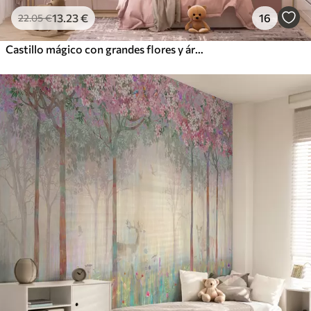
13
.23
€
16
22
.05
€
Castillo mágico con grandes flores y árboles