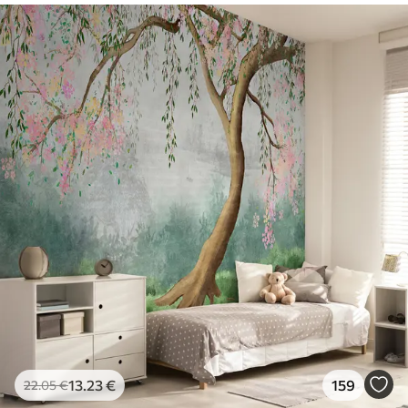
13
.23
€
159
22
.05
€