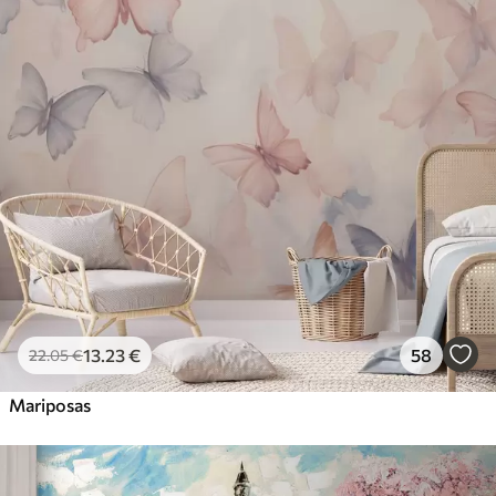
13
.23
€
58
22
.05
€
Mariposas