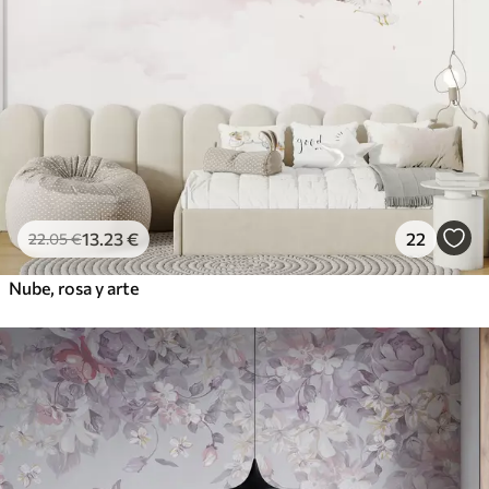
13
.23
€
22
22
.05
€
Nube, rosa y arte