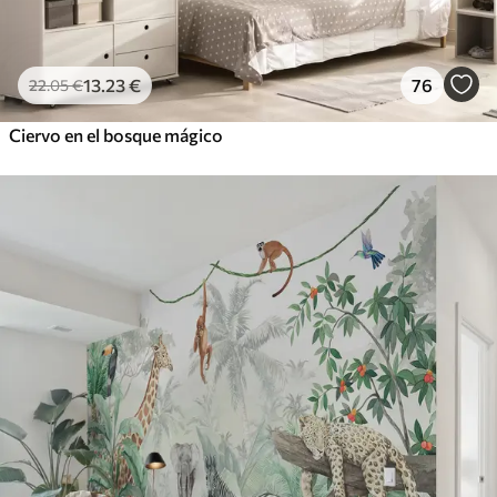
13
.23
€
76
22
.05
€
Ciervo en el bosque mágico