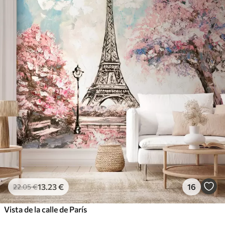
13
.23
€
16
22
.05
€
Vista de la calle de París