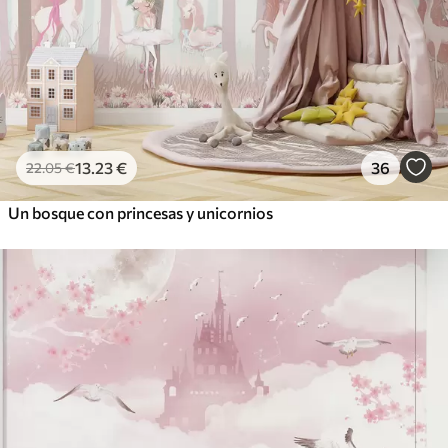
13
.23
€
36
22
.05
€
Un bosque con princesas y unicornios