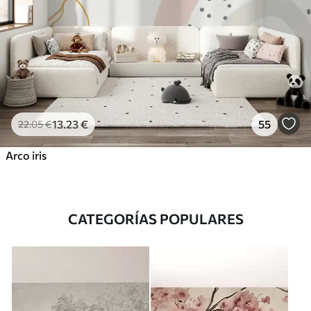
13
.23
€
55
22
.05
€
Arco iris
CATEGORÍAS POPULARES