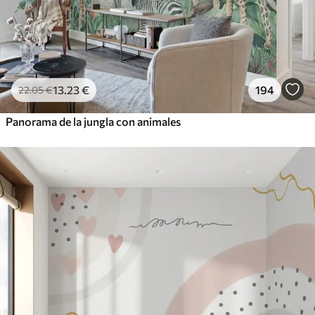
13
.23
€
194
22
.05
€
Panorama de la jungla con animales