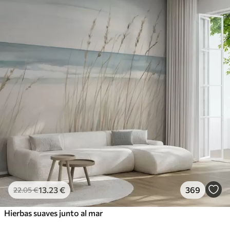
13
.23
€
369
22
.05
€
Hierbas suaves junto al mar