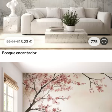
13
.23
€
775
22
.05
€
Bosque encantador