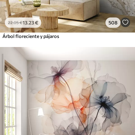
13
.23
€
508
22
.05
€
Árbol floreciente y pájaros