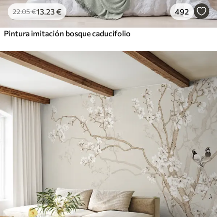
13
.23
€
492
22
.05
€
Pintura imitación bosque caducifolio