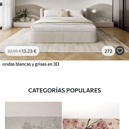
13
.23
€
272
22
.05
€
ondas blancas y grises en 3D
CATEGORÍAS POPULARES