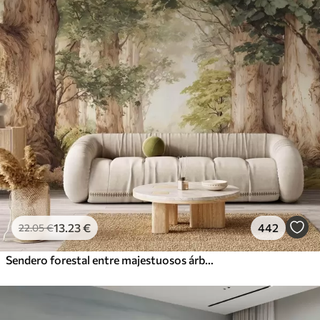
13
.23
€
442
22
.05
€
Sendero forestal entre majestuosos árboles en estilo acuarela