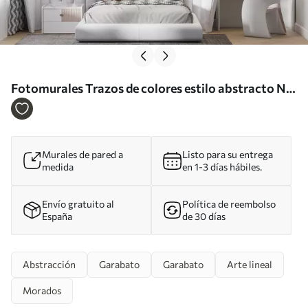
Fotomurales Trazos de colores estilo abstracto Nr.
u95237
Murales de pared a
Listo para su entrega
medida
en 1-3 días hábiles.
Envío gratuito al
Política de reembolso
España
de 30 días
Abstracción
Garabato
Garabato
Arte lineal
Morados