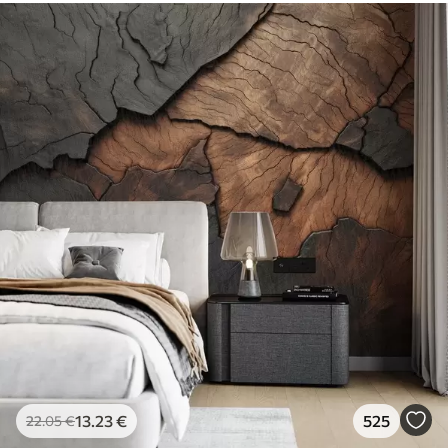
13
.23
€
525
22
.05
€