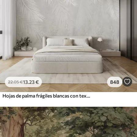
13
.23
€
848
22
.05
€
Hojas de palma frágiles blancas con textura grunge