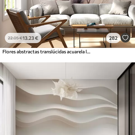
13
.23
€
282
22
.05
€
Flores abstractas translúcidas acuarela líquida