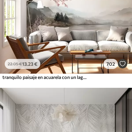
13
.23
€
702
22
.05
€
tranquilo paisaje en acuarela con un lago y un árbol en flor