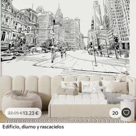
13
.23
€
20
22
.05
€
Edificio, diurno y rascacielos