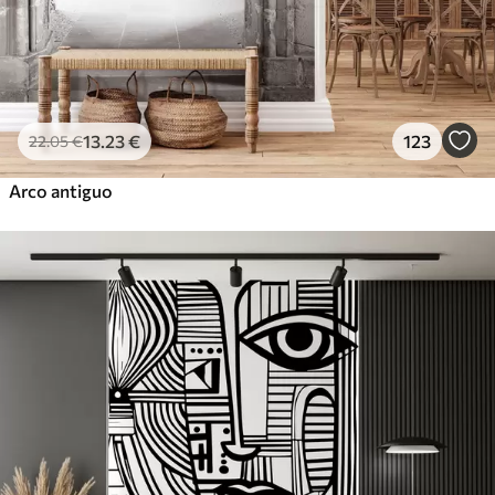
13
.23
€
123
22
.05
€
Arco antiguo