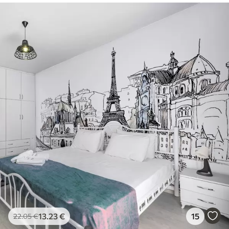
13
.23
€
15
22
.05
€