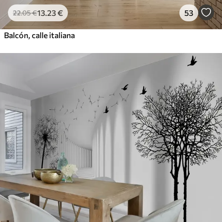
13
.23
€
53
22
.05
€
Balcón, calle italiana