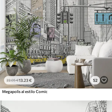
13
.23
€
52
22
.05
€
Megapolis al estilo Comic