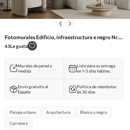
Fotomurales Edificio, infraestructura e negro Nr.
u51061
43
Le gusta
Murales de pared a
Listo para su entrega
medida
en 1-3 días hábiles.
Envío gratuito al
Política de reembolso
España
de 30 días
Paisaje urbano
Arquitectura
Blanco y negro
Carretera