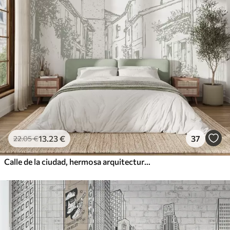
13
.23
€
37
22
.05
€
Calle de la ciudad, hermosa arquitectura, edificios, Mediterráneo, dibujo lineal, color oliva