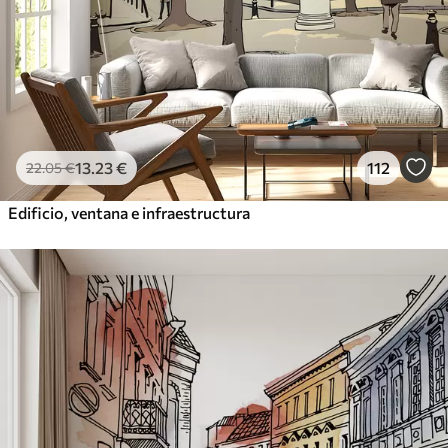
13
.23
€
112
22
.05
€
Edificio, ventana e infraestructura