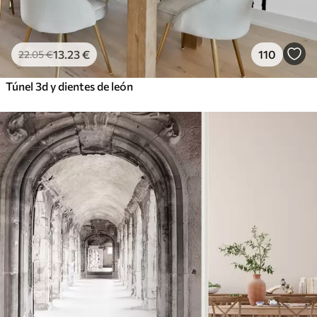
13
.23
€
110
22
.05
€
Túnel 3d y dientes de león