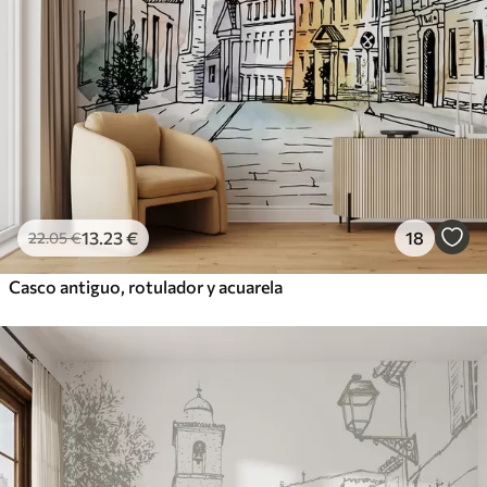
13
.23
€
18
22
.05
€
Casco antiguo, rotulador y acuarela