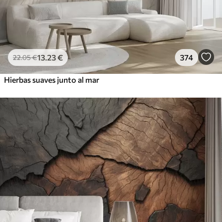
13
.23
€
374
22
.05
€
Hierbas suaves junto al mar