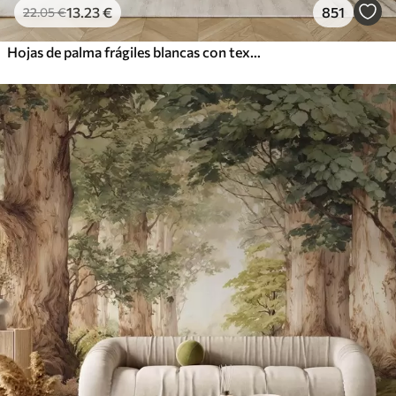
13
.23
€
851
22
.05
€
Hojas de palma frágiles blancas con textura grunge