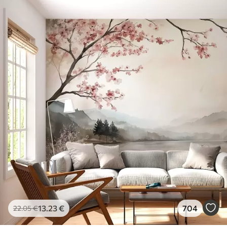
13
.23
€
704
22
.05
€