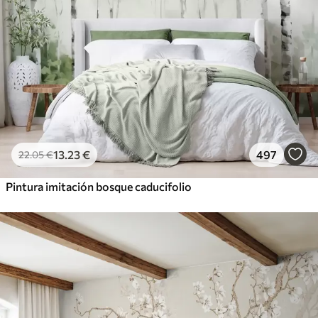
13
.23
€
497
22
.05
€
Pintura imitación bosque caducifolio