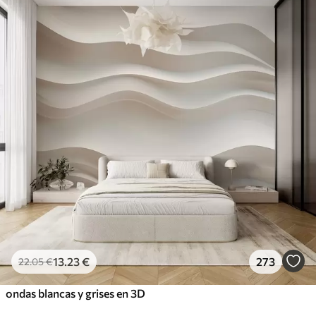
13
.23
€
273
22
.05
€
ondas blancas y grises en 3D