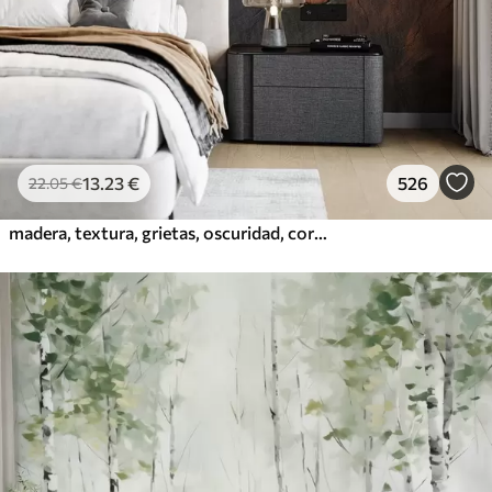
13
.23
€
526
22
.05
€
madera, textura, grietas, oscuridad, corteza, superficie