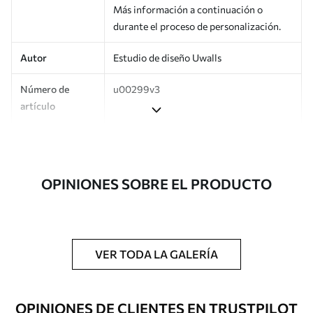
Más información a continuación o
durante el proceso de personalización.
Autor
Estudio de diseño Uwalls
Número de
u00299v3
artículo
Producción
Impreso bajo pedido y entregado en
rollos de hasta 50 cm de ancho.
OPINIONES SOBRE EL PRODUCTO
Adicionalmente
Disponible con recubrimiento de barniz
y/o adhesivo para empapelar.
Limpieza
Se puede limpiar suavemente con una
esponja suave. Los murales de pared con
VER TODA LA GALERÍA
recubrimiento de barniz pueden
limpiarse con agua.
OPINIONES DE CLIENTES EN TRUSTPILOT