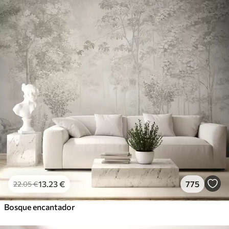
13
.23
€
775
22
.05
€
Bosque encantador