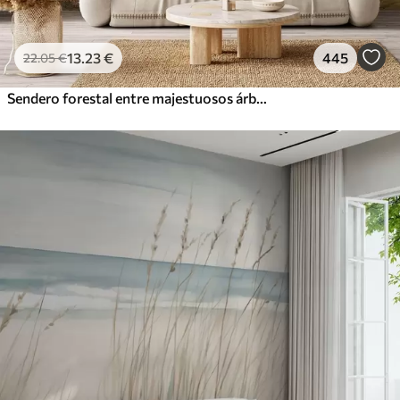
13
.23
€
445
22
.05
€
Sendero forestal entre majestuosos árboles en estilo acuarela