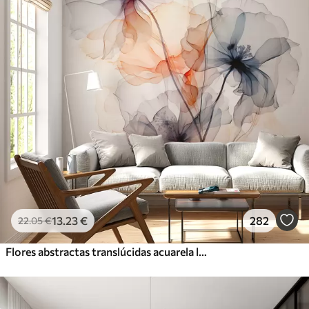
13
.23
€
282
22
.05
€
Flores abstractas translúcidas acuarela líquida