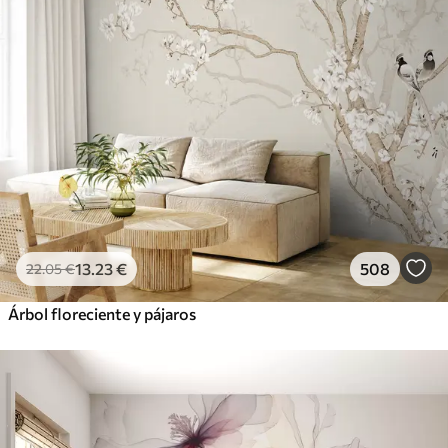
13
.23
€
508
22
.05
€
Árbol floreciente y pájaros