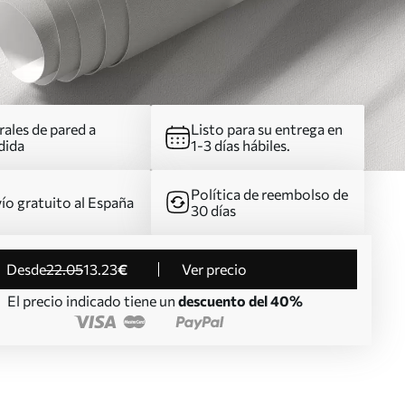
ales de pared a
Listo para su entrega en
dida
1-3 días hábiles.
Política de reembolso de
ío gratuito al España
30 días
desde
22
.05
13
.23
€
Ver precio
El precio indicado tiene un
descuento del 40%