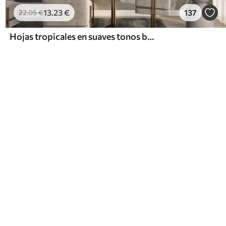
13
.23
€
137
22
.05
€
Hojas tropicales en suaves tonos beige y verde, con efecto acuarela y suaves transiciones de color