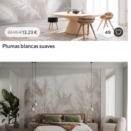
13
.23
€
49
22
.05
€
Plumas blancas suaves