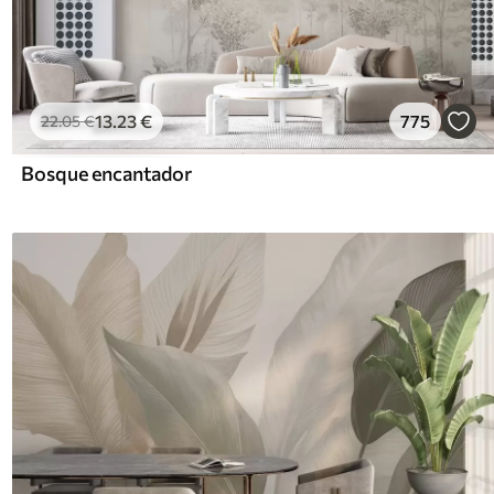
13
.23
€
775
22
.05
€
Bosque encantador