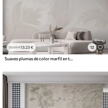
13
.23
€
12
22
.05
€
Suaves plumas de color marfil en tonos beige lechoso.