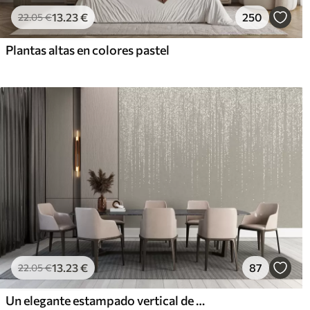
13
.23
€
250
22
.05
€
Plantas altas en colores pastel
13
.23
€
87
22
.05
€
Un elegante estampado vertical de guirnaldas punteadas sobre un fondo de textura beige, que crea una sensación de profundidad y movimiento