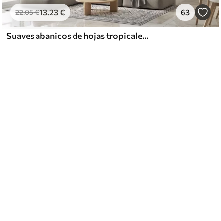
13
.23
€
63
22
.05
€
Suaves abanicos de hojas tropicales en tonos beige claro y azulados