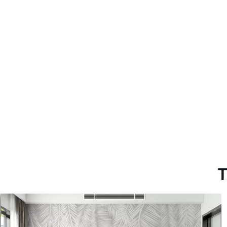
Método de aplicación
Aplicación sin fisuras
Materiales disponibles
Estándar
Pr
45
.00
56
.
27
.00
€
/m²
Vinilo Premium
Pee
65
.00
81
.
39
.00
€
/m²
T