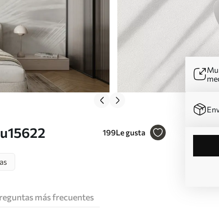
Mur
me
Env
 u15622
199
Le gusta
as
reguntas más frecuentes