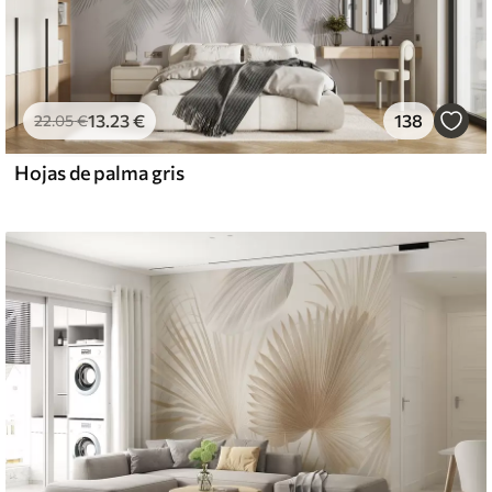
13
.23
€
138
22
.05
€
Hojas de palma gris