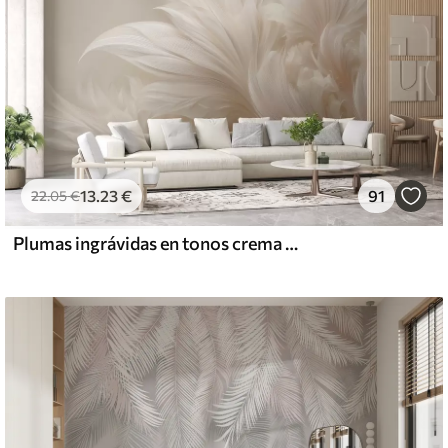
13
.23
€
91
22
.05
€
Plumas ingrávidas en tonos crema vainilla