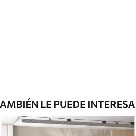
emium
67
34
.00
€
/m²
l and Stick
65
48
.99
€
/m²
AMBIÉN LE PUEDE INTERES