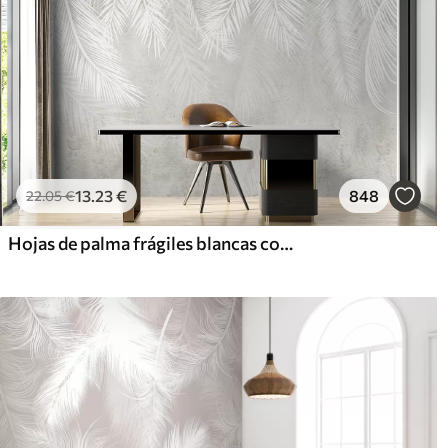
13
.23
€
848
22
.05
€
Hojas de palma frágiles blancas con textura grunge