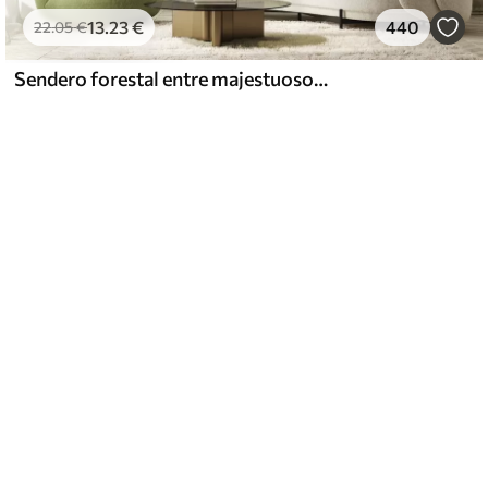
13
.23
€
440
22
.05
€
Sendero forestal entre majestuosos árboles en estilo acuarela