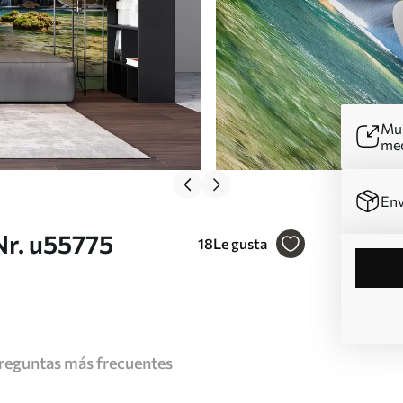
Mur
me
Env
Nr. u55775
18
Le gusta
reguntas más frecuentes