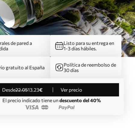
ales de pared a
Listo para su entrega en
dida
1-3 días hábiles.
Política de reembolso de
ío gratuito al España
30 días
desde
22
.05
13
.23
€
Ver precio
El precio indicado tiene un
descuento del 40%