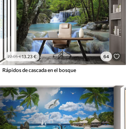
13
.23
€
64
22
.05
€
Rápidos de cascada en el bosque