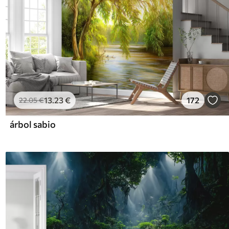
13
.23
€
172
22
.05
€
árbol sabio