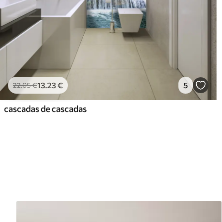
13
.23
€
5
22
.05
€
cascadas de cascadas