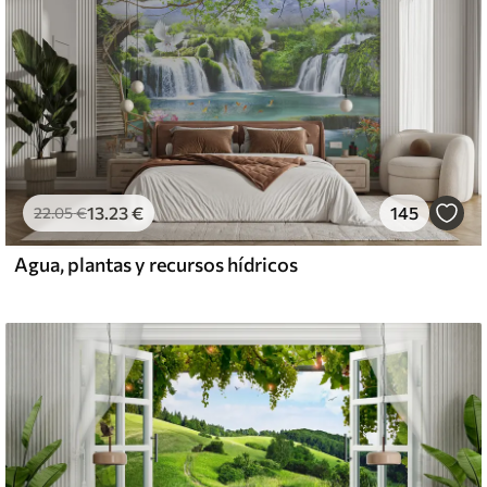
13
.23
€
145
22
.05
€
Agua, plantas y recursos hídricos