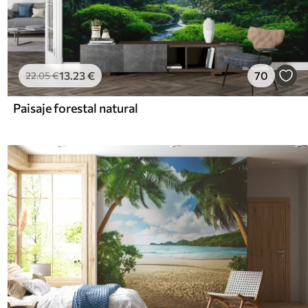
13
.23
€
70
22
.05
€
Paisaje forestal natural