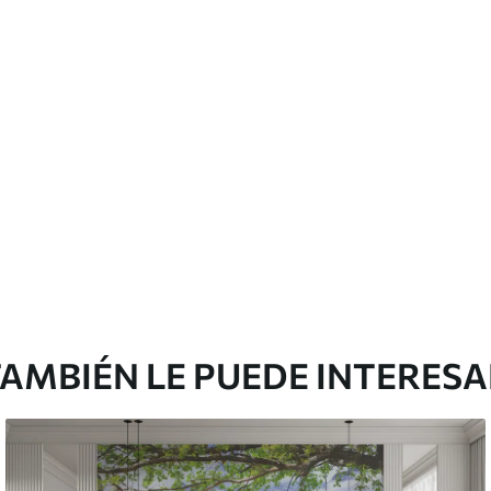
 pueden limpiarse con agua.
emium
67
34
.00
€
/m²
l and Stick
65
48
.99
€
/m²
AMBIÉN LE PUEDE INTERES