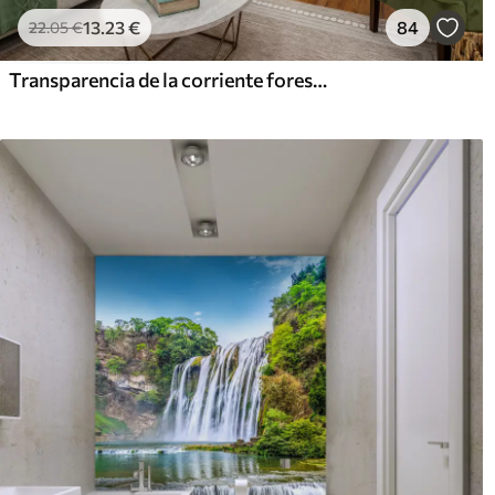
13
.23
€
84
22
.05
€
Transparencia de la corriente forestal