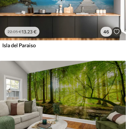
13
.23
€
46
22
.05
€
Isla del Paraiso