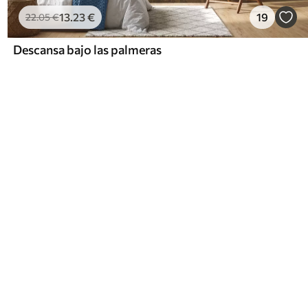
13
.23
€
19
22
.05
€
Descansa bajo las palmeras