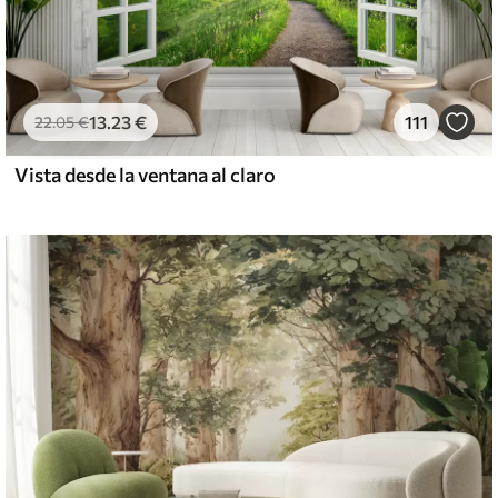
13
.23
€
111
22
.05
€
Vista desde la ventana al claro